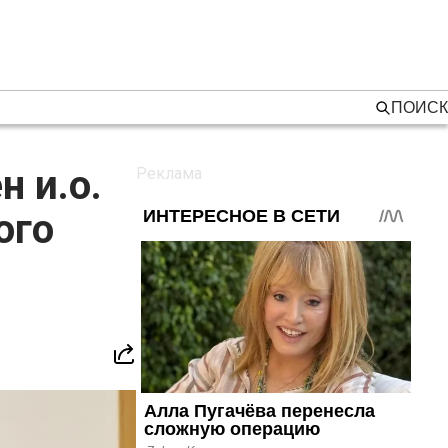
ПОИСК
 и.о.
ого