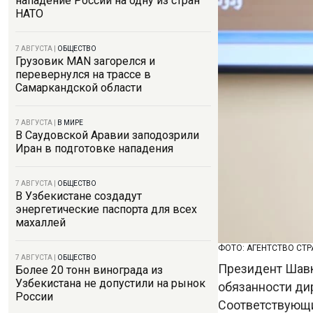
нападение России на одну из стран
НАТО
7 АВГУСТА
|
ОБЩЕСТВО
Грузовик MAN загорелся и
перевернулся на трассе в
Самаркандской области
7 АВГУСТА
|
В МИРЕ
В Саудовской Аравии заподозрили
Иран в подготовке нападения
7 АВГУСТА
|
ОБЩЕСТВО
В Узбекистане создадут
энергетические паспорта для всех
махаллей
ФОТО: АГЕНТСТВО СТ
7 АВГУСТА
|
ОБЩЕСТВО
Президент Шав
Более 20 тонн винограда из
Узбекистана не допустили на рынок
обязанности дир
России
Соответствующи