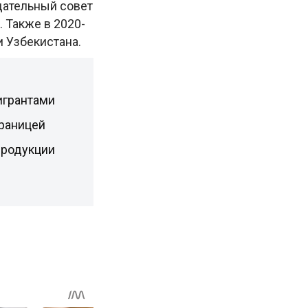
дательный совет
. Также в 2020-
 Узбекистана.
игрантами
границей
продукции