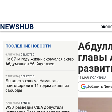
NEWSHUB
ЭКОН
Абдулл
ПОСЛЕДНИЕ НОВОСТИ
главы 
8 АВГУСТА
|
ОБЩЕСТВО
На 87-м году жизни скончался актер
Абдуманнон Убайдуллаев
развит
7 АВГУСТА
|
ОБЩЕСТВО
15 МАЯ
|
ПОЛИТИКА
Бывшего хокима Намангана
приговорили к 11 годам лишения
Добавить News
свободы
7 АВГУСТА
|
В МИРЕ
WSJ: разведка США допустила