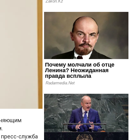
олняющим
м.
т
пресс-служба