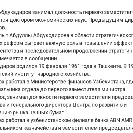
Абдукадиров занимал должность первого заместител
яется доктором экономических наук. Предыдущим ди
ов.
пыт Абдуллы Абдукодирова в области стратегическо
х реформ сыграет важную роль в повышении эффект
гентства и последовательном продолжении стратегич
отмечается в сообщении.
иров родился 19 февраля 1961 года в Ташкенте. В 1
ский институт народного хозяйства.
ах работал в Министерстве финансов Узбекистана, гд
чальника отдела до первого заместителя министра.
 год занимал должности первого заместителя предсе
а и генерального директора Центра по развитию и
нию рынка ценных бумаг.
дах работал в узбекистанском филиале банка ABN AM
чальником казначейства и заместителем председател