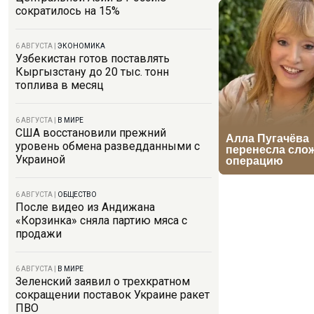
сократилось на 15%
6 АВГУСТА
|
ЭКОНОМИКА
Узбекистан готов поставлять
Кыргызстану до 20 тыс. тонн
топлива в месяц
6 АВГУСТА
|
В МИРЕ
США восстановили прежний
уровень обмена разведданными с
Украиной
6 АВГУСТА
|
ОБЩЕСТВО
После видео из Андижана
«Корзинка» сняла партию мяса с
продажи
6 АВГУСТА
|
В МИРЕ
Зеленский заявил о трехкратном
сокращении поставок Украине ракет
ПВО