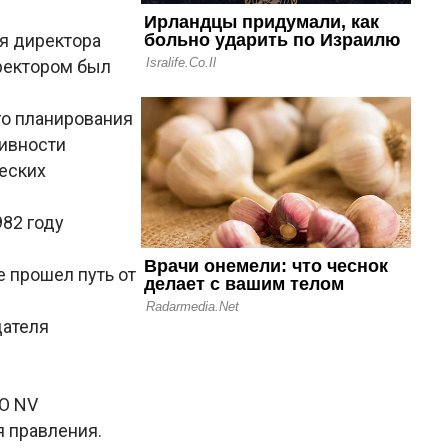
я директора
ректором был
го планирования
ивности
еских
982 году
е прошел путь от
дателя
RO NV
я правления.