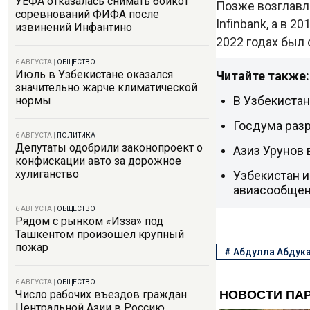
УЕФА отказалась снимать бойкот
Позже возглавл
соревнований ФИФА после
Infinbank, а в 2
извинений Инфантино
2022 годах был
6 АВГУСТА
|
ОБЩЕСТВО
Июль в Узбекистане оказался
Читайте также:
значительно жарче климатической
В Узбекиста
нормы
Госдума раз
6 АВГУСТА
|
ПОЛИТИКА
Депутаты одобрили законопроект о
Азиз Урунов
конфискации авто за дорожное
хулиганство
Узбекистан и
авиасообще
6 АВГУСТА
|
ОБЩЕСТВО
Рядом с рынком «Изза» под
Ташкентом произошел крупный
пожар
#
Абдулла Абдук
6 АВГУСТА
|
ОБЩЕСТВО
Число рабочих въездов граждан
Центральной Азии в Россию