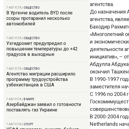
агентства.
7 АВГУСТА
|
ОБЩЕСТВО
До назначения 
В Ургенче водитель BYD после
ссоры протаранил несколько
агентства, явл
автомобилей
Баходир Рахмат
«Многолетний о
7 АВГУСТА
|
ОБЩЕСТВО
и экономически
Узгидромет предупредил о
деятельности а
повышении температуры до +42
градусов в выходные
инициатив», – 
Абдулла Абдукад
7 АВГУСТА
|
ОБЩЕСТВО
окончил Ташкент
Агентство миграции расширило
В 1990-1997 год
программу трудоустройства
узбекистанцев в США
заместителя на
С 1996 по 2004
7 АВГУСТА
|
В МИРЕ
Госкомимуществ
Азербайджан заявил о готовности
совершенствова
поставлять газ Украине
В 2000-2004 го
Netherlands на
7 АВГУСТА
|
СПОРТ