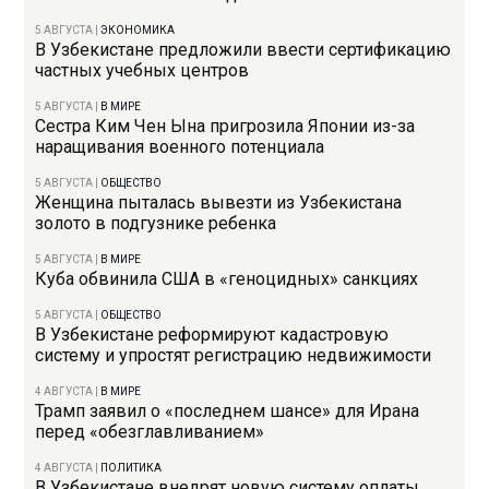
5 АВГУСТА
|
ЭКОНОМИКА
В Узбекистане предложили ввести сертификацию
частных учебных центров
5 АВГУСТА
|
В МИРЕ
Сестра Ким Чен Ына пригрозила Японии из-за
наращивания военного потенциала
5 АВГУСТА
|
ОБЩЕСТВО
Женщина пыталась вывезти из Узбекистана
золото в подгузнике ребенка
5 АВГУСТА
|
В МИРЕ
Куба обвинила США в «геноцидных» санкциях
5 АВГУСТА
|
ОБЩЕСТВО
В Узбекистане реформируют кадастровую
систему и упростят регистрацию недвижимости
4 АВГУСТА
|
В МИРЕ
Трамп заявил о «последнем шансе» для Ирана
перед «обезглавливанием»
4 АВГУСТА
|
ПОЛИТИКА
В Узбекистане внедрят новую систему оплаты