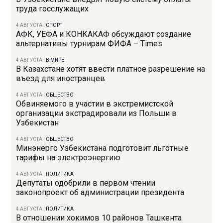
труда госслужащих
4 АВГУСТА
|
СПОРТ
АФК, УЕФА и КОНКАКАФ обсуждают создание
альтернативы турнирам ФИФА – Times
4 АВГУСТА
|
В МИРЕ
В Казахстане хотят ввести платное разрешение на
въезд для иностранцев
4 АВГУСТА
|
ОБЩЕСТВО
Обвиняемого в участии в экстремистской
организации экстрадировали из Польши в
Узбекистан
4 АВГУСТА
|
ОБЩЕСТВО
Минэнерго Узбекистана подготовит льготные
тарифы на электроэнергию
4 АВГУСТА
|
ПОЛИТИКА
Депутаты одобрили в первом чтении
законопроект об администрации президента
4 АВГУСТА
|
ПОЛИТИКА
В отношении хокимов 10 районов Ташкента