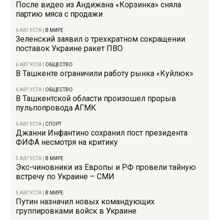
После видео из Андижана «Корзинка» сняла
партию мяса с продажи
6 АВГУСТА
|
В МИРЕ
Зеленский заявил о трехкратном сокращении
поставок Украине ракет ПВО
6 АВГУСТА
|
ОБЩЕСТВО
В Ташкенте ограничили работу рынка «Куйлюк»
6 АВГУСТА
|
ОБЩЕСТВО
В Ташкентской области произошел прорыв
пульпопровода АГМК
6 АВГУСТА
|
СПОРТ
Джанни Инфантино сохранил пост президента
ФИФА несмотря на критику
5 АВГУСТА
|
В МИРЕ
Экс-чиновники из Европы и РФ провели тайную
встречу по Украине – СМИ
5 АВГУСТА
|
В МИРЕ
Путин назначил новых командующих
группировками войск в Украине