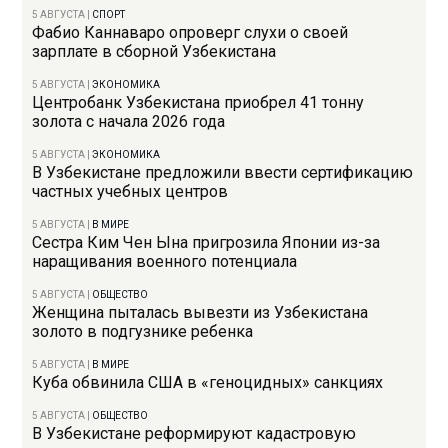
5 АВГУСТА
|
СПОРТ
Фабио Каннаваро опроверг слухи о своей
зарплате в сборной Узбекистана
5 АВГУСТА
|
ЭКОНОМИКА
Центробанк Узбекистана приобрел 41 тонну
золота с начала 2026 года
5 АВГУСТА
|
ЭКОНОМИКА
В Узбекистане предложили ввести сертификацию
частных учебных центров
5 АВГУСТА
|
В МИРЕ
Сестра Ким Чен Ына пригрозила Японии из-за
наращивания военного потенциала
5 АВГУСТА
|
ОБЩЕСТВО
Женщина пыталась вывезти из Узбекистана
золото в подгузнике ребенка
5 АВГУСТА
|
В МИРЕ
Куба обвинила США в «геноцидных» санкциях
5 АВГУСТА
|
ОБЩЕСТВО
В Узбекистане реформируют кадастровую