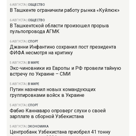
6 АВГУСТА
|
ОБЩЕСТВО
В Ташкенте ограничили работу рынка «Куйлюк»
6 АВГУСТА
|
ОБЩЕСТВО
В Ташкентской области произошел прорыв
пульпопровода АГМК
6 АВГУСТА
|
СПОРТ
Джанни Инфантино сохранил пост президента
ФИФА несмотря на критику
5 АВГУСТА
|
В МИРЕ
Экс-чиновники из Европы и РФ провели тайную
встречу по Украине – СМИ
5 АВГУСТА
|
В МИРЕ
Путин назначил новых командующих
группировками войск в Украине
5 АВГУСТА
|
СПОРТ
Фабио Каннаваро опроверг слухи о своей
зарплате в сборной Узбекистана
5 АВГУСТА
|
ЭКОНОМИКА
Центробанк Узбекистана приобрел 41 тонну