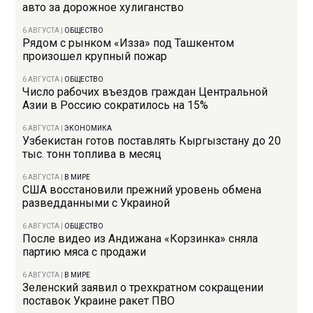
авто за дорожное хулиганство
6 АВГУСТА
|
ОБЩЕСТВО
Рядом с рынком «Изза» под Ташкентом
произошел крупный пожар
6 АВГУСТА
|
ОБЩЕСТВО
Число рабочих въездов граждан Центральной
Азии в Россию сократилось на 15%
6 АВГУСТА
|
ЭКОНОМИКА
Узбекистан готов поставлять Кыргызстану до 20
тыс. тонн топлива в месяц
6 АВГУСТА
|
В МИРЕ
США восстановили прежний уровень обмена
разведданными с Украиной
6 АВГУСТА
|
ОБЩЕСТВО
После видео из Андижана «Корзинка» сняла
партию мяса с продажи
6 АВГУСТА
|
В МИРЕ
Зеленский заявил о трехкратном сокращении
поставок Украине ракет ПВО