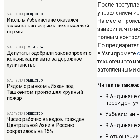
После поступле
управлением ир
6 АВГУСТА
|
ОБЩЕСТВО
Июль в Узбекистане оказался
На месте проис
значительно жарче климатической
заверили, что 
нормы
полным контрол
По предварител
6 АВГУСТА
|
ПОЛИТИКА
в Узгидромете
Депутаты одобрили законопроект о
конфискации авто за дорожное
техногенного на
хулиганство
затопленными о
6 АВГУСТА
|
ОБЩЕСТВО
Читайте также:
Рядом с рынком «Изза» под
Ташкентом произошел крупный
В Андижане 
пожар
президенту»
Узбекистан н
6 АВГУСТА
|
ОБЩЕСТВО
Число рабочих въездов граждан
В Андижане 
Центральной Азии в Россию
сократилось на 15%
В отношении