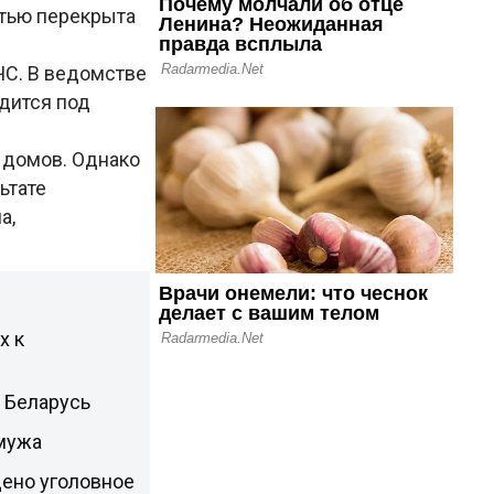
стью перекрыта
ЧС. В ведомстве
дится под
 домов. Однако
ьтате
а,
х к
 Беларусь
мужа
ено уголовное