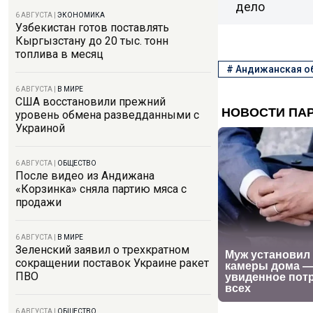
дело
6 АВГУСТА
|
ЭКОНОМИКА
Узбекистан готов поставлять
Кыргызстану до 20 тыс. тонн
топлива в месяц
#
Андижанская о
6 АВГУСТА
|
В МИРЕ
США восстановили прежний
уровень обмена разведданными с
Украиной
6 АВГУСТА
|
ОБЩЕСТВО
После видео из Андижана
«Корзинка» сняла партию мяса с
продажи
6 АВГУСТА
|
В МИРЕ
Зеленский заявил о трехкратном
сокращении поставок Украине ракет
ПВО
6 АВГУСТА
|
ОБЩЕСТВО