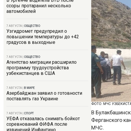
В Ургенче водитель BYD после
ссоры протаранил несколько
автомобилей
7 АВГУСТА
|
ОБЩЕСТВО
Узгидромет предупредил о
повышении температуры до +42
градусов в выходные
7 АВГУСТА
|
ОБЩЕСТВО
Агентство миграции расширило
программу трудоустройства
узбекистанцев в США
7 АВГУСТА
|
В МИРЕ
Азербайджан заявил о готовности
поставлять газ Украине
ФОТО: МЧС УЗБЕКИСТ
В Булакбашинск
7 АВГУСТА
|
СПОРТ
УЕФА отказалась снимать бойкот
Ферганского кан
соревнований ФИФА после
МЧС.
извинений Инфантино