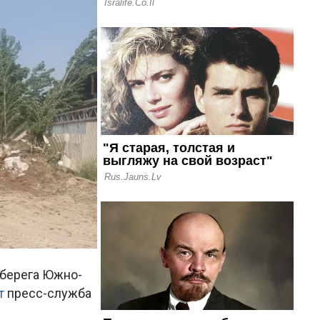
 берега Южно-
т
пресс-служба