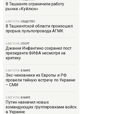
В Ташкенте ограничили работу
рынка «Куйлюк»
6 АВГУСТА
|
ОБЩЕСТВО
В Ташкентской области произошел
прорыв пульпопровода АГМК
6 АВГУСТА
|
СПОРТ
Джанни Инфантино сохранил пост
президента ФИФА несмотря на
критику
5 АВГУСТА
|
В МИРЕ
Экс-чиновники из Европы и РФ
провели тайную встречу по Украине
– СМИ
5 АВГУСТА
|
В МИРЕ
Путин назначил новых
командующих группировками войск
в Украине