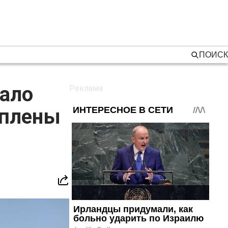
ПОИСК
вало
оплены