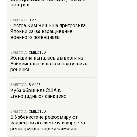
центров
5 АВГУСТА
|
В МИРЕ
Сестра Ким Чен Ына пригрозила
Японии из-за наращивания
военного потенциала
5 АВГУСТА
|
ОБЩЕСТВО
Женщина пыталась вывезти из
Узбекистана золото в подгузнике
ребенка
5 АВГУСТА
|
В МИРЕ
Куба обвинила США в
«геноцидных» санкциях
5 АВГУСТА
|
ОБЩЕСТВО
В Узбекистане реформируют
кадастровую систему и упростят
регистрацию недвижимости