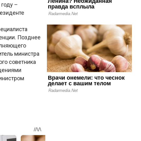
 году –
резиденте
пециалиста
енции. Позднее
полняющего
итель министра
ого советника
ащениями
министром