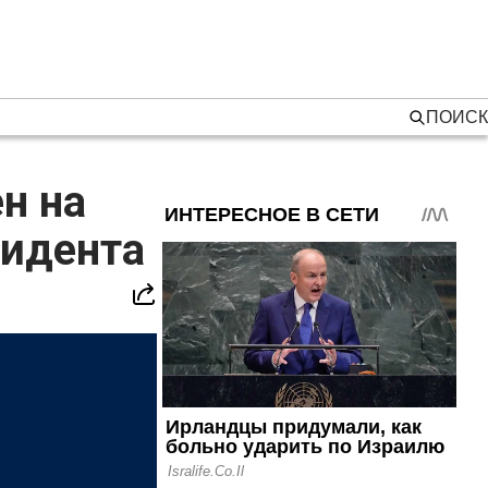
ПОИСК
н на
зидента