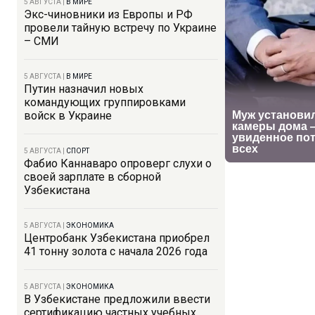
5 АВГУСТА
|
В МИРЕ
Экс-чиновники из Европы и РФ
провели тайную встречу по Украине
– СМИ
5 АВГУСТА
|
В МИРЕ
Путин назначил новых
командующих группировками
войск в Украине
5 АВГУСТА
|
СПОРТ
Фабио Каннаваро опроверг слухи о
своей зарплате в сборной
Узбекистана
5 АВГУСТА
|
ЭКОНОМИКА
Центробанк Узбекистана приобрел
41 тонну золота с начала 2026 года
5 АВГУСТА
|
ЭКОНОМИКА
В Узбекистане предложили ввести
сертификацию частных учебных