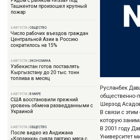
Рядом с рынком «Изза» под
Ташкентом произошел крупный
пожар
6 АВГУСТА
|
ОБЩЕСТВО
Число рабочих въездов граждан
Центральной Азии в Россию
сократилось на 15%
6 АВГУСТА
|
ЭКОНОМИКА
Узбекистан готов поставлять
Кыргызстану до 20 тыс. тонн
топлива в месяц
Русланбек Дав
6 АВГУСТА
|
В МИРЕ
общественно-п
США восстановили прежний
Шерзод Асадов
уровень обмена разведданными с
Украиной
В связи с этим
которую занима
В 2001 году Да
6 АВГУСТА
|
ОБЩЕСТВО
После видео из Андижана
Университет ми
«Корзинка» сняла партию мяса с