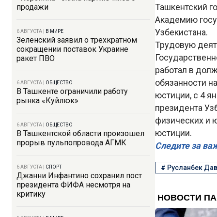
Ташкентский г
продажи
Академию госу
Узбекистана.
6 АВГУСТА
|
В МИРЕ
Зеленский заявил о трехкратном
Трудовую деят
сокращении поставок Украине
Государственн
ракет ПВО
работал в дол
обязанности на
6 АВГУСТА
|
ОБЩЕСТВО
В Ташкенте ограничили работу
юстиции, с 4 я
рынка «Куйлюк»
президента Уз
физических и ю
6 АВГУСТА
|
ОБЩЕСТВО
юстиции.
В Ташкентской области произошел
прорыв пульпопровода АГМК
Следите за ва
#
Русланбек Да
6 АВГУСТА
|
СПОРТ
Джанни Инфантино сохранил пост
президента ФИФА несмотря на
критику