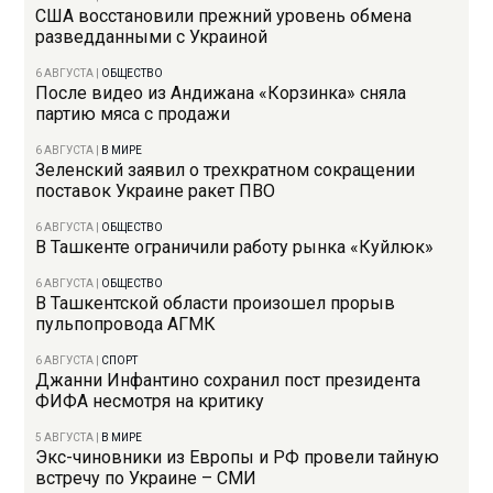
США восстановили прежний уровень обмена
разведданными с Украиной
6 АВГУСТА
|
ОБЩЕСТВО
После видео из Андижана «Корзинка» сняла
партию мяса с продажи
6 АВГУСТА
|
В МИРЕ
Зеленский заявил о трехкратном сокращении
поставок Украине ракет ПВО
6 АВГУСТА
|
ОБЩЕСТВО
В Ташкенте ограничили работу рынка «Куйлюк»
6 АВГУСТА
|
ОБЩЕСТВО
В Ташкентской области произошел прорыв
пульпопровода АГМК
6 АВГУСТА
|
СПОРТ
Джанни Инфантино сохранил пост президента
ФИФА несмотря на критику
5 АВГУСТА
|
В МИРЕ
Экс-чиновники из Европы и РФ провели тайную
встречу по Украине – СМИ