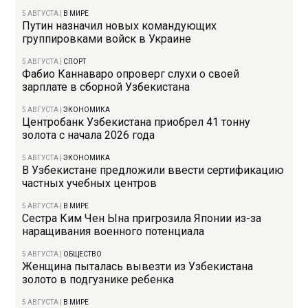
5 АВГУСТА
|
В МИРЕ
Путин назначил новых командующих
группировками войск в Украине
5 АВГУСТА
|
СПОРТ
Фабио Каннаваро опроверг слухи о своей
зарплате в сборной Узбекистана
5 АВГУСТА
|
ЭКОНОМИКА
Центробанк Узбекистана приобрел 41 тонну
золота с начала 2026 года
5 АВГУСТА
|
ЭКОНОМИКА
В Узбекистане предложили ввести сертификацию
частных учебных центров
5 АВГУСТА
|
В МИРЕ
Сестра Ким Чен Ына пригрозила Японии из-за
наращивания военного потенциала
5 АВГУСТА
|
ОБЩЕСТВО
Женщина пыталась вывезти из Узбекистана
золото в подгузнике ребенка
5 АВГУСТА
|
В МИРЕ