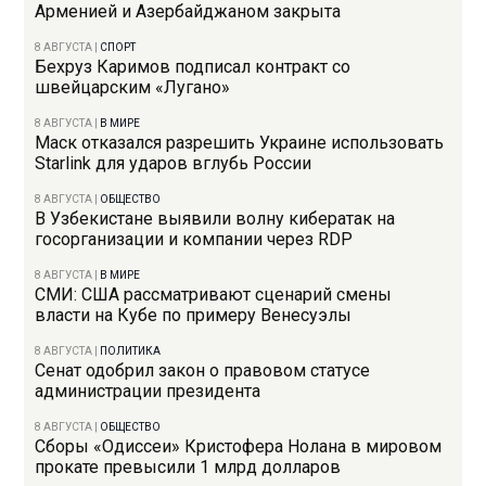
Арменией и Азербайджаном закрыта
8 АВГУСТА
|
СПОРТ
Бехруз Каримов подписал контракт со
швейцарским «Лугано»
8 АВГУСТА
|
В МИРЕ
Маск отказался разрешить Украине использовать
Starlink для ударов вглубь России
8 АВГУСТА
|
ОБЩЕСТВО
В Узбекистане выявили волну кибератак на
госорганизации и компании через RDP
8 АВГУСТА
|
В МИРЕ
СМИ: США рассматривают сценарий смены
власти на Кубе по примеру Венесуэлы
8 АВГУСТА
|
ПОЛИТИКА
Сенат одобрил закон о правовом статусе
администрации президента
8 АВГУСТА
|
ОБЩЕСТВО
Сборы «Одиссеи» Кристофера Нолана в мировом
прокате превысили 1 млрд долларов