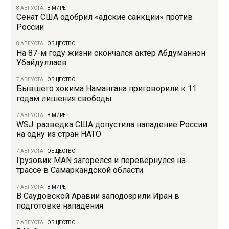
8 АВГУСТА
|
В МИРЕ
Сенат США одобрил «адские санкции» против
России
8 АВГУСТА
|
ОБЩЕСТВО
На 87-м году жизни скончался актер Абдуманнон
Убайдуллаев
7 АВГУСТА
|
ОБЩЕСТВО
Бывшего хокима Намангана приговорили к 11
годам лишения свободы
7 АВГУСТА
|
В МИРЕ
WSJ: разведка США допустила нападение России
на одну из стран НАТО
7 АВГУСТА
|
ОБЩЕСТВО
Грузовик MAN загорелся и перевернулся на
трассе в Самаркандской области
7 АВГУСТА
|
В МИРЕ
В Саудовской Аравии заподозрили Иран в
подготовке нападения
7 АВГУСТА
|
ОБЩЕСТВО