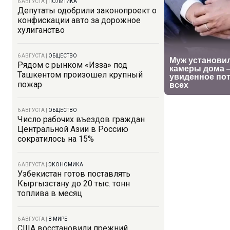
6 АВГУСТА
|
ПОЛИТИКА
Депутаты одобрили законопроект о
конфискации авто за дорожное
хулиганство
6 АВГУСТА
|
ОБЩЕСТВО
Рядом с рынком «Изза» под
Ташкентом произошел крупный
пожар
6 АВГУСТА
|
ОБЩЕСТВО
Число рабочих въездов граждан
Центральной Азии в Россию
сократилось на 15%
6 АВГУСТА
|
ЭКОНОМИКА
Узбекистан готов поставлять
Кыргызстану до 20 тыс. тонн
топлива в месяц
6 АВГУСТА
|
В МИРЕ
США восстановили прежний