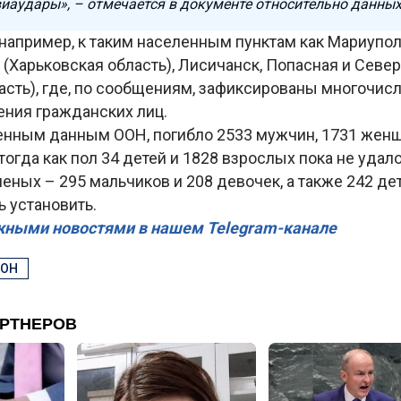
виаудары», – отмечается в документе относительно данны
 например, к таким населенным пунктам как Мариупо
 (Харьковская область), Лисичанск, Попасная и Севе
асть), где, по сообщениям, зафиксированы многочис
ения гражданских лиц.
нным данным ООН, погибло 2533 мужчин, 1731 женщ
 тогда как пол 34 детей и 1828 взрослых пока не удал
еных – 295 мальчиков и 208 девочек, а также 242 де
ь установить.
жными новостями в нашем Telegram-канале
ОН