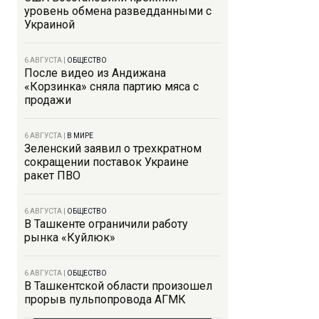
уровень обмена разведданными с
Украиной
6 АВГУСТА
|
ОБЩЕСТВО
После видео из Андижана
«Корзинка» сняла партию мяса с
продажи
6 АВГУСТА
|
В МИРЕ
Зеленский заявил о трехкратном
сокращении поставок Украине
ракет ПВО
6 АВГУСТА
|
ОБЩЕСТВО
В Ташкенте ограничили работу
рынка «Куйлюк»
6 АВГУСТА
|
ОБЩЕСТВО
В Ташкентской области произошел
прорыв пульпопровода АГМК