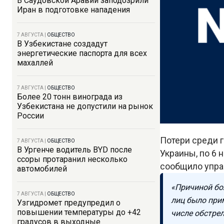
В Саудовской Аравии заподозрили
Иран в подготовке нападения
7 АВГУСТА
|
ОБЩЕСТВО
В Узбекистане создадут
энергетические паспорта для всех
махаллей
7 АВГУСТА
|
ОБЩЕСТВО
Более 20 тонн винограда из
Узбекистана не допустили на рынок
России
Потери среди г
7 АВГУСТА
|
ОБЩЕСТВО
В Ургенче водитель BYD после
Украины, по 6 
ссоры протаранил несколько
сообщило упра
автомобилей
«Причиной бо
7 АВГУСТА
|
ОБЩЕСТВО
лиц было при
Узгидромет предупредил о
повышении температуры до +42
числе обстрел
градусов в выходные