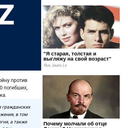
ойну против
0 погибших,
ка.
я гражданских
жения, в том
гня, а также