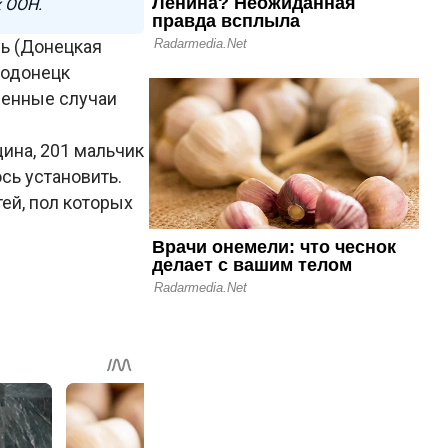
х ООН.
ль (Донецкая
родонецк
ленные случаи
ина, 201 мальчик
ось установить.
тей, пол которых