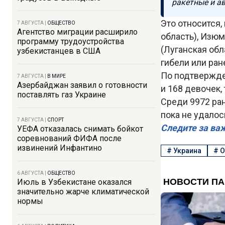
ракетные и а
Это относится,
7 АВГУСТА
|
ОБЩЕСТВО
Агентство миграции расширило
область), Изюм
программу трудоустройства
(Луганская обл
узбекистанцев в США
гибели или ран
По подтвержде
7 АВГУСТА
|
В МИРЕ
Азербайджан заявил о готовности
и 168 девочек,
поставлять газ Украине
Среди 9972 ран
пока не удалос
7 АВГУСТА
|
СПОРТ
Следите за ва
УЕФА отказалась снимать бойкот
соревнований ФИФА после
извинений Инфантино
#
Украина
#
О
6 АВГУСТА
|
ОБЩЕСТВО
Июль в Узбекистане оказался
значительно жарче климатической
нормы