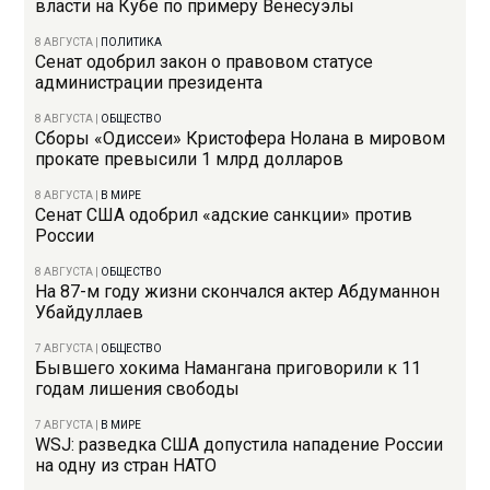
власти на Кубе по примеру Венесуэлы
8 АВГУСТА
|
ПОЛИТИКА
Сенат одобрил закон о правовом статусе
администрации президента
8 АВГУСТА
|
ОБЩЕСТВО
Сборы «Одиссеи» Кристофера Нолана в мировом
прокате превысили 1 млрд долларов
8 АВГУСТА
|
В МИРЕ
Сенат США одобрил «адские санкции» против
России
8 АВГУСТА
|
ОБЩЕСТВО
На 87-м году жизни скончался актер Абдуманнон
Убайдуллаев
7 АВГУСТА
|
ОБЩЕСТВО
Бывшего хокима Намангана приговорили к 11
годам лишения свободы
7 АВГУСТА
|
В МИРЕ
WSJ: разведка США допустила нападение России
на одну из стран НАТО