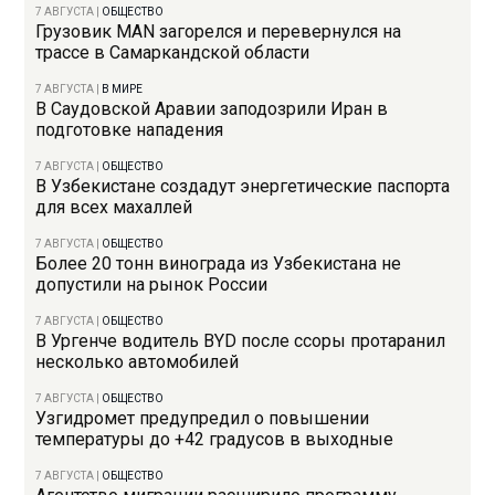
7 АВГУСТА
|
ОБЩЕСТВО
Грузовик MAN загорелся и перевернулся на
трассе в Самаркандской области
7 АВГУСТА
|
В МИРЕ
В Саудовской Аравии заподозрили Иран в
подготовке нападения
7 АВГУСТА
|
ОБЩЕСТВО
В Узбекистане создадут энергетические паспорта
для всех махаллей
7 АВГУСТА
|
ОБЩЕСТВО
Более 20 тонн винограда из Узбекистана не
допустили на рынок России
7 АВГУСТА
|
ОБЩЕСТВО
В Ургенче водитель BYD после ссоры протаранил
несколько автомобилей
7 АВГУСТА
|
ОБЩЕСТВО
Узгидромет предупредил о повышении
температуры до +42 градусов в выходные
7 АВГУСТА
|
ОБЩЕСТВО