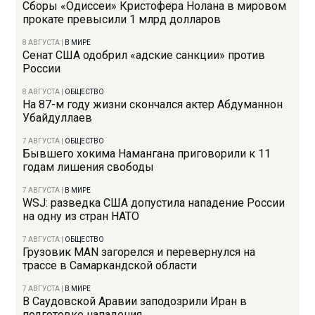
Сборы «Одиссеи» Кристофера Нолана в мировом
прокате превысили 1 млрд долларов
8 АВГУСТА
|
В МИРЕ
Сенат США одобрил «адские санкции» против
России
8 АВГУСТА
|
ОБЩЕСТВО
На 87-м году жизни скончался актер Абдуманнон
Убайдуллаев
7 АВГУСТА
|
ОБЩЕСТВО
Бывшего хокима Намангана приговорили к 11
годам лишения свободы
7 АВГУСТА
|
В МИРЕ
WSJ: разведка США допустила нападение России
на одну из стран НАТО
7 АВГУСТА
|
ОБЩЕСТВО
Грузовик MAN загорелся и перевернулся на
трассе в Самаркандской области
7 АВГУСТА
|
В МИРЕ
В Саудовской Аравии заподозрили Иран в
подготовке нападения