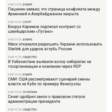
8 АВГУСТА
|
В МИРЕ
Пашинян заявил, что страница конфликта между
Арменией и Азербайджаном закрыта
8 АВГУСТА
|
СПОРТ
Бехруз Каримов подписал контракт со
швейцарским «Лугано»
8 АВГУСТА
|
В МИРЕ
Маск отказался разрешить Украине использовать
Starlink для ударов вглубь России
8 АВГУСТА
|
ОБЩЕСТВО
В Узбекистане выявили волну кибератак на
госорганизации и компании через RDP
8 АВГУСТА
|
В МИРЕ
СМИ: США рассматривают сценарий смены
власти на Кубе по примеру Венесуэлы
8 АВГУСТА
|
ПОЛИТИКА
Сенат одобрил закон о правовом статусе
администрации президента
8 АВГУСТА
|
ОБЩЕСТВО