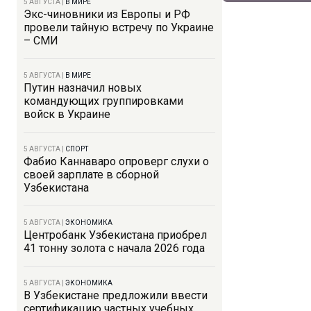
5 АВГУСТА
|
В МИРЕ
Экс-чиновники из Европы и РФ
провели тайную встречу по Украине
– СМИ
5 АВГУСТА
|
В МИРЕ
Путин назначил новых
командующих группировками
войск в Украине
5 АВГУСТА
|
СПОРТ
Фабио Каннаваро опроверг слухи о
своей зарплате в сборной
Узбекистана
5 АВГУСТА
|
ЭКОНОМИКА
Центробанк Узбекистана приобрел
41 тонну золота с начала 2026 года
5 АВГУСТА
|
ЭКОНОМИКА
В Узбекистане предложили ввести
сертификацию частных учебных