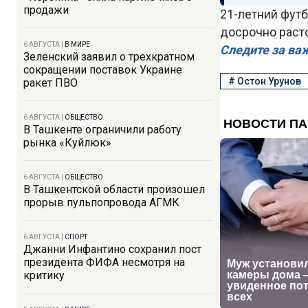
продажи
21-летний футб
досрочно расто
6 АВГУСТА
|
В МИРЕ
Следите за ва
Зеленский заявил о трехкратном
сокращении поставок Украине
#
Остон Урунов
ракет ПВО
6 АВГУСТА
|
ОБЩЕСТВО
В Ташкенте ограничили работу
рынка «Куйлюк»
6 АВГУСТА
|
ОБЩЕСТВО
В Ташкентской области произошел
прорыв пульпопровода АГМК
6 АВГУСТА
|
СПОРТ
Джанни Инфантино сохранил пост
президента ФИФА несмотря на
критику