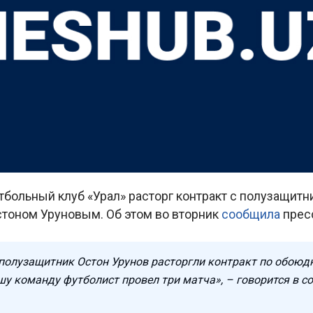
тбольный клуб «Урал» расторг контракт с полузащит
стоном Уруновым. Об этом во вторник
сообщила
прес
 полузащитник Остон Урунов расторгли контракт по обоюд
шу команду футболист провел три матча», – говорится в с