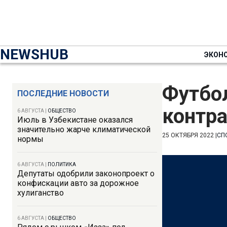
NEWSHUB
ЭКОН
Футбол
ПОСЛЕДНИЕ НОВОСТИ
контр
6 АВГУСТА
|
ОБЩЕСТВО
Июль в Узбекистане оказался
значительно жарче климатической
25 ОКТЯБРЯ 2022
|
СП
нормы
6 АВГУСТА
|
ПОЛИТИКА
Депутаты одобрили законопроект о
конфискации авто за дорожное
хулиганство
6 АВГУСТА
|
ОБЩЕСТВО