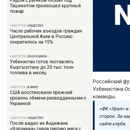
Рядом с рынком «Изза» под
Ташкентом произошел крупный
пожар
6 АВГУСТА
|
ОБЩЕСТВО
Число рабочих въездов граждан
Центральной Азии в Россию
сократилось на 15%
6 АВГУСТА
|
ЭКОНОМИКА
Узбекистан готов поставлять
Кыргызстану до 20 тыс. тонн
топлива в месяц
Российский фу
6 АВГУСТА
|
В МИРЕ
Узбекистана О
США восстановили прежний
команды.
уровень обмена разведданными с
Украиной
«ФК «Урал» и
сторон. За на
6 АВГУСТА
|
ОБЩЕСТВО
После видео из Андижана
сайте клуба.
«Корзинка» сняла партию мяса с