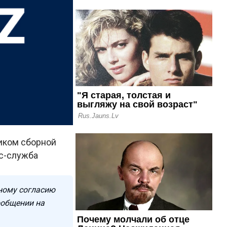
ником сборной
с-служба
ному согласию
ообщении на