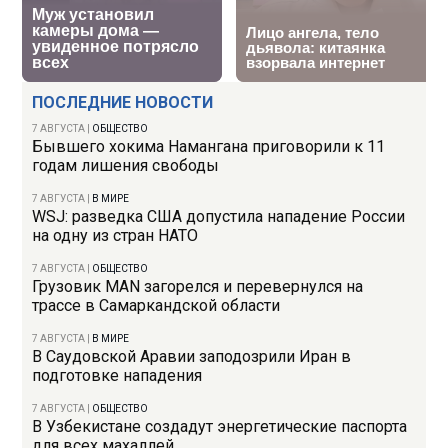
ПОСЛЕДНИЕ НОВОСТИ
7 АВГУСТА
|
ОБЩЕСТВО
Бывшего хокима Намангана приговорили к 11
годам лишения свободы
7 АВГУСТА
|
В МИРЕ
WSJ: разведка США допустила нападение России
на одну из стран НАТО
7 АВГУСТА
|
ОБЩЕСТВО
Грузовик MAN загорелся и перевернулся на
трассе в Самаркандской области
7 АВГУСТА
|
В МИРЕ
В Саудовской Аравии заподозрили Иран в
подготовке нападения
7 АВГУСТА
|
ОБЩЕСТВО
В Узбекистане создадут энергетические паспорта
для всех махаллей