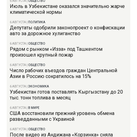
6 АВГУСТА
|
ОБЩЕСТВО
Июль в Узбекистане оказался значительно жарче
климатической нормы
6 АВГУСТА
|
ПОЛИТИКА
Депутаты одобрили законопроект о конфискации
авто за дорожное хулиганство
6 АВГУСТА
|
ОБЩЕСТВО
Рядом с рынком «Изза» под Ташкентом
произошел крупный пожар
6 АВГУСТА
|
ОБЩЕСТВО
Число рабочих въездов граждан Центральной
Азии в Россию сократилось на 15%
6 АВГУСТА
|
ЭКОНОМИКА
Узбекистан готов поставлять Кыргызстану до 20
тыс. тонн топлива в месяц
6 АВГУСТА
|
В МИРЕ
США восстановили прежний уровень обмена
разведданными с Украиной
6 АВГУСТА
|
ОБЩЕСТВО
После видео из Андижана «Корзинка» сняла