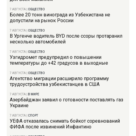
7 АВГУСТА
|
ОБЩЕСТВО
Более 20 тонн винограда из Узбекистана не
допустили на рынок России
7 АВГУСТА
|
ОБЩЕСТВО
В Ургенче водитель BYD после ссоры протаранил
несколько автомобилей
7 АВГУСТА
|
ОБЩЕСТВО
Узгидромет предупредил о повышении
температуры до +42 градусов в выходные
7 АВГУСТА
|
ОБЩЕСТВО
Агентство миграции расширило программу
трудоустройства узбекистанцев в США
7 АВГУСТА
|
В МИРЕ
Азербайджан заявил о готовности поставлять газ
Украине
7 АВГУСТА
|
СПОРТ
УЕФА отказалась снимать бойкот соревнований
ФИФА после извинений Инфантино