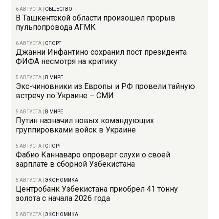
6 АВГУСТА
|
ОБЩЕСТВО
В Ташкентской области произошел прорыв
пульпопровода АГМК
6 АВГУСТА
|
СПОРТ
Джанни Инфантино сохранил пост президента
ФИФА несмотря на критику
5 АВГУСТА
|
В МИРЕ
Экс-чиновники из Европы и РФ провели тайную
встречу по Украине – СМИ
5 АВГУСТА
|
В МИРЕ
Путин назначил новых командующих
группировками войск в Украине
5 АВГУСТА
|
СПОРТ
Фабио Каннаваро опроверг слухи о своей
зарплате в сборной Узбекистана
5 АВГУСТА
|
ЭКОНОМИКА
Центробанк Узбекистана приобрел 41 тонну
золота с начала 2026 года
5 АВГУСТА
|
ЭКОНОМИКА