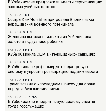
В Узбекистане предложили ввести сертификацию
частных учебных центров
5 АВГУСТА
|
В МИРЕ
Сестра Ким Чен Ына пригрозила Японии из-за
наращивания военного потенциала
5 АВГУСТА
|
ОБЩЕСТВО
Женщина пыталась вывезти из Узбекистана
золото в подгузнике ребенка
5 АВГУСТА
|
В МИРЕ
Куба обвинила США в «геноцидных» санкциях
5 АВГУСТА
|
ОБЩЕСТВО
В Узбекистане реформируют кадастровую
систему и упростят регистрацию недвижимости
4 АВГУСТА
|
В МИРЕ
Трамп заявил о «последнем шансе» для Ирана
перед «обезглавливанием»
4 АВГУСТА
|
ПОЛИТИКА
В Узбекистане внедрят новую систему оплаты
труда госслужащих