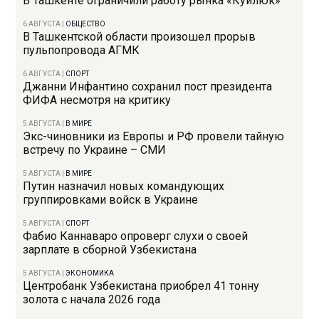
В Ташкенте ограничили работу рынка «Куйлюк»
6 АВГУСТА
|
ОБЩЕСТВО
В Ташкентской области произошел прорыв
пульпопровода АГМК
6 АВГУСТА
|
СПОРТ
Джанни Инфантино сохранил пост президента
ФИФА несмотря на критику
5 АВГУСТА
|
В МИРЕ
Экс-чиновники из Европы и РФ провели тайную
встречу по Украине – СМИ
5 АВГУСТА
|
В МИРЕ
Путин назначил новых командующих
группировками войск в Украине
5 АВГУСТА
|
СПОРТ
Фабио Каннаваро опроверг слухи о своей
зарплате в сборной Узбекистана
5 АВГУСТА
|
ЭКОНОМИКА
Центробанк Узбекистана приобрел 41 тонну
золота с начала 2026 года