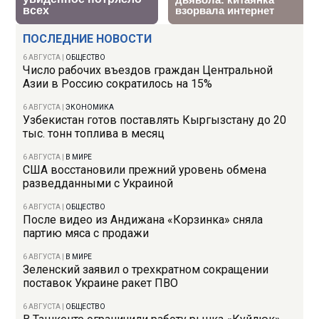
ПОСЛЕДНИЕ НОВОСТИ
6 АВГУСТА
|
ОБЩЕСТВО
Число рабочих въездов граждан Центральной
Азии в Россию сократилось на 15%
6 АВГУСТА
|
ЭКОНОМИКА
Узбекистан готов поставлять Кыргызстану до 20
тыс. тонн топлива в месяц
6 АВГУСТА
|
В МИРЕ
США восстановили прежний уровень обмена
разведданными с Украиной
6 АВГУСТА
|
ОБЩЕСТВО
После видео из Андижана «Корзинка» сняла
партию мяса с продажи
6 АВГУСТА
|
В МИРЕ
Зеленский заявил о трехкратном сокращении
поставок Украине ракет ПВО
6 АВГУСТА
|
ОБЩЕСТВО