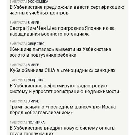
5 АВГУСТА
|
ЭКОНОМИКА
В Узбекистане предложили ввести сертификацию
частных учебных центров
5 АВГУСТА
|
В МИРЕ
Сестра Ким Чен Ына пригрозила Японии из-за
наращивания военного потенциала
5 АВГУСТА
|
ОБЩЕСТВО
Женщина пыталась вывезти из Узбекистана
золото в подгузнике ребенка
5 АВГУСТА
|
В МИРЕ
Куба обвинила США в «геноцидных» санкциях
5 АВГУСТА
|
ОБЩЕСТВО
В Узбекистане реформируют кадастровую
систему и упростят регистрацию недвижимости
4 АВГУСТА
|
В МИРЕ
Трамп заявил о «последнем шансе» для Ирана
перед «обезглавливанием»
4 АВГУСТА
|
ПОЛИТИКА
В Узбекистане внедрят новую систему оплаты
труда госслужащих