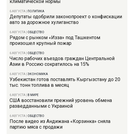
климатической нормы
6 АВГУСТА
|
ПОЛИТИКА
Депутаты одобрили законопроект о конфискации
авто за дорожное хулиганство
6 АВГУСТА
|
ОБЩЕСТВО
Рядом с рынком «Изза» под Ташкентом
произошел крупный пожар
6 АВГУСТА
|
ОБЩЕСТВО
Число рабочих въездов граждан Центральной
Азии в Россию сократилось на 15%
6 АВГУСТА
|
ЭКОНОМИКА
Узбекистан готов поставлять Кыргызстану до 20
тыс. тонн топлива в месяц
6 АВГУСТА
|
В МИРЕ
США восстановили прежний уровень обмена
разведданными с Украиной
6 АВГУСТА
|
ОБЩЕСТВО
После видео из Андижана «Корзинка» сняла
партию мяса с продажи