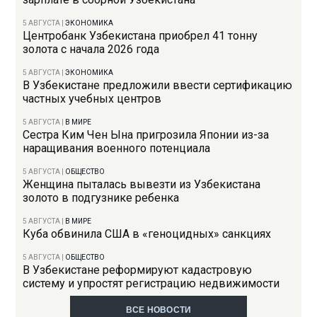
5 АВГУСТА
|
ЭКОНОМИКА
Центробанк Узбекистана приобрел 41 тонну
золота с начала 2026 года
5 АВГУСТА
|
ЭКОНОМИКА
В Узбекистане предложили ввести сертификацию
частных учебных центров
5 АВГУСТА
|
В МИРЕ
Сестра Ким Чен Ына пригрозила Японии из-за
наращивания военного потенциала
5 АВГУСТА
|
ОБЩЕСТВО
Женщина пыталась вывезти из Узбекистана
золото в подгузнике ребенка
5 АВГУСТА
|
В МИРЕ
Куба обвинила США в «геноцидных» санкциях
5 АВГУСТА
|
ОБЩЕСТВО
В Узбекистане реформируют кадастровую
систему и упростят регистрацию недвижимости
ВСЕ НОВОСТИ