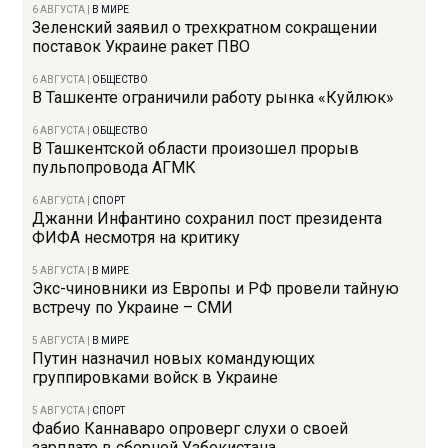
6 АВГУСТА
|
В МИРЕ
Зеленский заявил о трехкратном сокращении
поставок Украине ракет ПВО
6 АВГУСТА
|
ОБЩЕСТВО
В Ташкенте ограничили работу рынка «Куйлюк»
6 АВГУСТА
|
ОБЩЕСТВО
В Ташкентской области произошел прорыв
пульпопровода АГМК
6 АВГУСТА
|
СПОРТ
Джанни Инфантино сохранил пост президента
ФИФА несмотря на критику
5 АВГУСТА
|
В МИРЕ
Экс-чиновники из Европы и РФ провели тайную
встречу по Украине – СМИ
5 АВГУСТА
|
В МИРЕ
Путин назначил новых командующих
группировками войск в Украине
5 АВГУСТА
|
СПОРТ
Фабио Каннаваро опроверг слухи о своей
зарплате в сборной Узбекистана