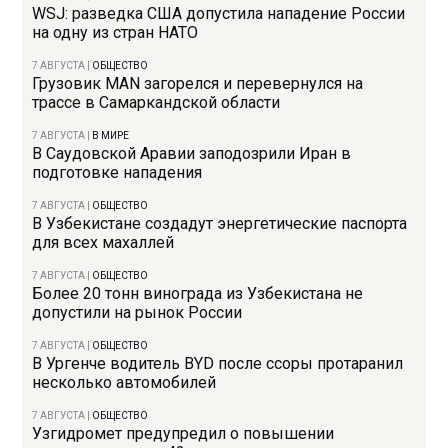
WSJ: разведка США допустила нападение России
на одну из стран НАТО
7 АВГУСТА
|
ОБЩЕСТВО
Грузовик MAN загорелся и перевернулся на
трассе в Самаркандской области
7 АВГУСТА
|
В МИРЕ
В Саудовской Аравии заподозрили Иран в
подготовке нападения
7 АВГУСТА
|
ОБЩЕСТВО
В Узбекистане создадут энергетические паспорта
для всех махаллей
7 АВГУСТА
|
ОБЩЕСТВО
Более 20 тонн винограда из Узбекистана не
допустили на рынок России
7 АВГУСТА
|
ОБЩЕСТВО
В Ургенче водитель BYD после ссоры протаранил
несколько автомобилей
7 АВГУСТА
|
ОБЩЕСТВО
Узгидромет предупредил о повышении