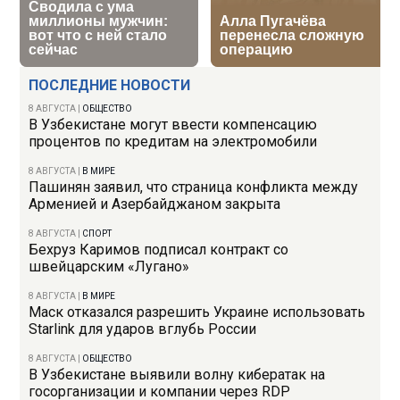
ПОСЛЕДНИЕ НОВОСТИ
8 АВГУСТА
|
ОБЩЕСТВО
В Узбекистане могут ввести компенсацию
процентов по кредитам на электромобили
8 АВГУСТА
|
В МИРЕ
Пашинян заявил, что страница конфликта между
Арменией и Азербайджаном закрыта
8 АВГУСТА
|
СПОРТ
Бехруз Каримов подписал контракт со
швейцарским «Лугано»
8 АВГУСТА
|
В МИРЕ
Маск отказался разрешить Украине использовать
Starlink для ударов вглубь России
8 АВГУСТА
|
ОБЩЕСТВО
В Узбекистане выявили волну кибератак на
госорганизации и компании через RDP