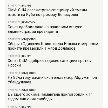
8 АВГУСТА
|
В МИРЕ
СМИ: США рассматривают сценарий смены
власти на Кубе по примеру Венесуэлы
8 АВГУСТА
|
ПОЛИТИКА
Сенат одобрил закон о правовом статусе
администрации президента
8 АВГУСТА
|
ОБЩЕСТВО
Сборы «Одиссеи» Кристофера Нолана в мировом
прокате превысили 1 млрд долларов
8 АВГУСТА
|
В МИРЕ
Сенат США одобрил «адские санкции» против
России
8 АВГУСТА
|
ОБЩЕСТВО
На 87-м году жизни скончался актер Абдуманнон
Убайдуллаев
7 АВГУСТА
|
ОБЩЕСТВО
Бывшего хокима Намангана приговорили к 11
годам лишения свободы
7 АВГУСТА
|
В МИРЕ