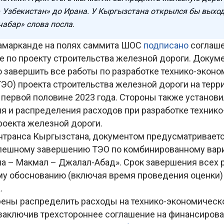
 Узбекистан» до Ирана. У Кыргызстана открылся бы выход
абар» слова посла.
Самарканде на полях саммита ШОС
подписано
соглаше
е по проекту строительства железной дороги. Докум
 завершить все работы по разработке технико-эконо
ЭО) проекта строительства железной дороги на терр
 первой половине 2023 года. Стороны также установ
я и распределения расходов при разработке техник
роекта железной дороги.
транса Кыргызстана, документом предусматривает
пешному завершению ТЭО по комбинированному вар
па – Макмал – Джалал-Абад». Срок завершения всех р
у обоснованию (включая время проведения оценки) 
.
ены распределить расходы на технико-экономическ
 заключив трехстороннее соглашение на финансирова