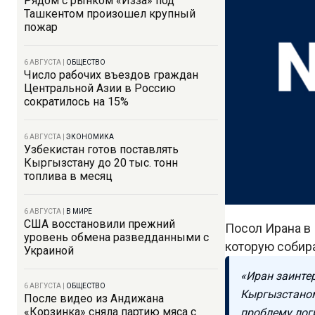
Рядом с рынком «Изза» под
Ташкентом произошел крупный
пожар
6 АВГУСТА
|
ОБЩЕСТВО
Число рабочих въездов граждан
Центральной Азии в Россию
сократилось на 15%
6 АВГУСТА
|
ЭКОНОМИКА
Узбекистан готов поставлять
Кыргызстану до 20 тыс. тонн
топлива в месяц
6 АВГУСТА
|
В МИРЕ
США восстановили прежний
Посол Ирана в
уровень обмена разведданными с
которую собира
Украиной
«Иран заинте
6 АВГУСТА
|
ОБЩЕСТВО
Кыргызстаном
После видео из Андижана
«Корзинка» сняла партию мяса с
проблему лог