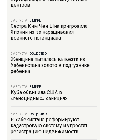
центров
5 АВГУСТА
|
В МИРЕ
Сестра Ким Чен Ына пригрозила
Японии из-за наращивания
военного потенциала
5 АВГУСТА
|
ОБЩЕСТВО
Женщина пыталась вывезти из
Узбекистана золото в подгузнике
ребенка
5 АВГУСТА
|
В МИРЕ
Куба обвинила США в
«геноцидных» санкциях
5 АВГУСТА
|
ОБЩЕСТВО
В Узбекистане реформируют
кадастровую систему и упростят
регистрацию недвижимости