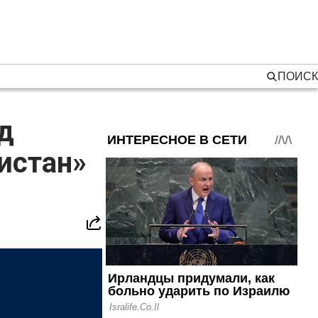
ПОИСК
д
истан»