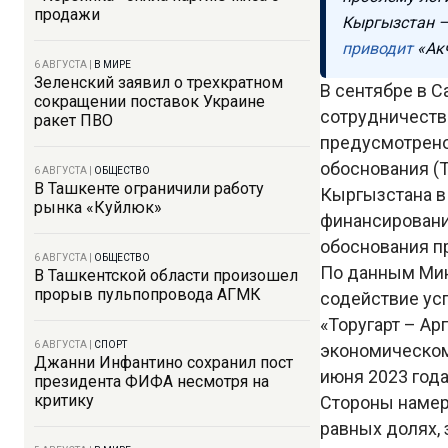
продажи
Кыргызстан –
приводит
«Акч
6 АВГУСТА
|
В МИРЕ
Зеленский заявил о трехкратном
В сентябре в 
сокращении поставок Украине
сотрудничеств
ракет ПВО
предусмотрено
обоснования (Т
6 АВГУСТА
|
ОБЩЕСТВО
В Ташкенте ограничили работу
Кыргызстана в
рынка «Куйлюк»
финансировани
обоснования п
6 АВГУСТА
|
ОБЩЕСТВО
По данным Мин
В Ташкентской области произошел
прорыв пульпопровода АГМК
содействие ус
«Торугарт – Ар
6 АВГУСТА
|
СПОРТ
экономическом
Джанни Инфантино сохранил пост
июня 2023 года
президента ФИФА несмотря на
критику
Стороны намер
равных долях,