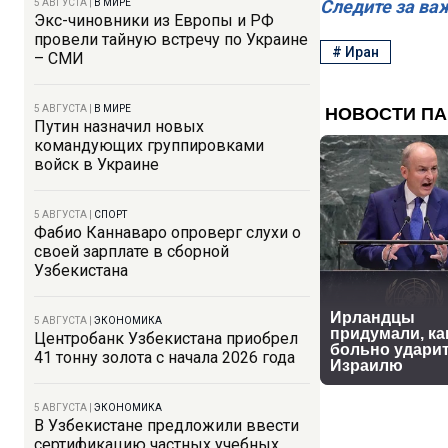
Следите за ва
5 АВГУСТА
|
В МИРЕ
Экс-чиновники из Европы и РФ
провели тайную встречу по Украине
#
Иран
– СМИ
5 АВГУСТА
|
В МИРЕ
Путин назначил новых
командующих группировками
войск в Украине
5 АВГУСТА
|
СПОРТ
Фабио Каннаваро опроверг слухи о
своей зарплате в сборной
Узбекистана
5 АВГУСТА
|
ЭКОНОМИКА
Центробанк Узбекистана приобрел
41 тонну золота с начала 2026 года
5 АВГУСТА
|
ЭКОНОМИКА
В Узбекистане предложили ввести
сертификацию частных учебных