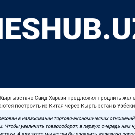
 Кыргызстане Саид Харази предложил продлить желе
ются построить из Китая через Кыргызстан в Узбеки
ресован в налаживании торгово-экономических отношений
. Чтобы увеличить товарооборот, в первую очередь нам 
истики. А для этого мы могли бы продлить железную дорог