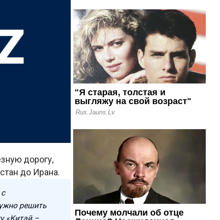
зную дорогу,
стан до Ирана.
 с
нужно решить
у «Китай –