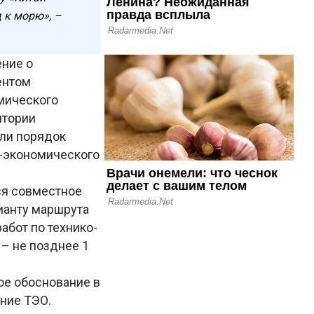
 к морю», –
ние о
ентом
мического
итории
или порядок
о-экономического
ся совместное
ианту маршрута
абот по технико-
– не позднее 1
ое обоснование в
ние ТЭО.