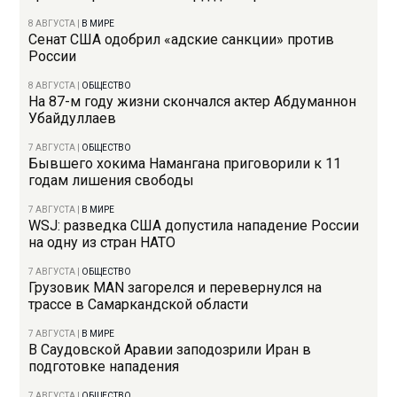
8 АВГУСТА
|
В МИРЕ
Сенат США одобрил «адские санкции» против
России
8 АВГУСТА
|
ОБЩЕСТВО
На 87-м году жизни скончался актер Абдуманнон
Убайдуллаев
7 АВГУСТА
|
ОБЩЕСТВО
Бывшего хокима Намангана приговорили к 11
годам лишения свободы
7 АВГУСТА
|
В МИРЕ
WSJ: разведка США допустила нападение России
на одну из стран НАТО
7 АВГУСТА
|
ОБЩЕСТВО
Грузовик MAN загорелся и перевернулся на
трассе в Самаркандской области
7 АВГУСТА
|
В МИРЕ
В Саудовской Аравии заподозрили Иран в
подготовке нападения
7 АВГУСТА
|
ОБЩЕСТВО