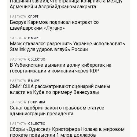
Пашинян заявил, что страница конфликта между
Арменией и Азербайджаном закрыта
8 АВГУСТА
|
СПОРТ
Бехруз Каримов подписал контракт со
швейцарским «Лугано»
8 АВГУСТА
|
В МИРЕ
Маск отказался разрешить Украине использовать
Starlink для ударов вглубь России
8 АВГУСТА
|
ОБЩЕСТВО
В Узбекистане выявили волну кибератак на
госорганизации и компании через RDP
8 АВГУСТА
|
В МИРЕ
СМИ: США рассматривают сценарий смены
власти на Кубе по примеру Венесуэлы
8 АВГУСТА
|
ПОЛИТИКА
Сенат одобрил закон о правовом статусе
администрации президента
8 АВГУСТА
|
ОБЩЕСТВО
Сборы «Одиссеи» Кристофера Нолана в мировом
прокате превысили 1 млрд долларов