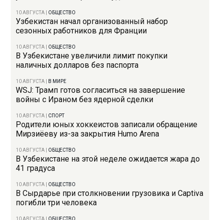
10 АВГУСТА
|
ОБЩЕСТВО
Узбекистан начал организованный набор
сезонных работников для Франции
10 АВГУСТА
|
ОБЩЕСТВО
В Узбекистане увеличили лимит покупки
наличных долларов без паспорта
10 АВГУСТА
|
В МИРЕ
WSJ: Трамп готов согласиться на завершение
войны с Ираном без ядерной сделки
10 АВГУСТА
|
СПОРТ
Родители юных хоккеистов записали обращение
Мирзиёеву из-за закрытия Humo Arena
10 АВГУСТА
|
ОБЩЕСТВО
В Узбекистане на этой неделе ожидается жара до
41 градуса
10 АВГУСТА
|
ОБЩЕСТВО
В Сырдарье при столкновении грузовика и Captiva
погибли три человека
10 АВГУСТА
|
ОБЩЕСТВО