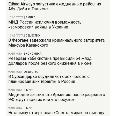
Etihad Airways запустила ежедневные рейсы из
Абу-Даби в Ташкент
10 АВГУСТА
|
В МИРЕ
МИД России исключил возможность
«заморозки» войны в Украине
10 АВГУСТА
|
ОБЩЕСТВО
В Фергане задержали криминального авторитета
Мансура Казанского
9 АВГУСТА
|
ЭКОНОМИКА
Резервы Узбекистана превысили 64 млрд
долларов после резкого снижения в июне
9 АВГУСТА
|
ОБЩЕСТВО
В Сурхандарье осудили четырех человек,
планировавших теракты в России
9 АВГУСТА
|
В МИРЕ
Медведев заявил, что Армению после разрыва с
РФ ждут «кризис или что похуже»
9 АВГУСТА
|
В МИРЕ
Нетаньяху отверг план «Совета мира» по выводу