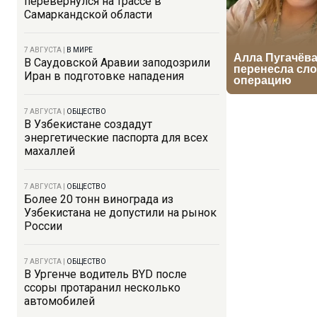
перевернулся на трассе в
Самаркандской области
7 АВГУСТА
|
В МИРЕ
В Саудовской Аравии заподозрили
Иран в подготовке нападения
7 АВГУСТА
|
ОБЩЕСТВО
В Узбекистане создадут
энергетические паспорта для всех
махаллей
7 АВГУСТА
|
ОБЩЕСТВО
Более 20 тонн винограда из
Узбекистана не допустили на рынок
России
7 АВГУСТА
|
ОБЩЕСТВО
В Ургенче водитель BYD после
ссоры протаранил несколько
автомобилей