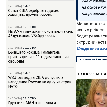
«Авиакомпани
8 АВГУСТА
|
В МИРЕ
на основе ком
Сенат США одобрил «адские
направлении 
санкции» против России
Министерство 
8 АВГУСТА
|
ОБЩЕСТВО
новых рейсов в
На 87-м году жизни скончался актер
будут реализо
Абдуманнон Убайдуллаев
сотрудничества
Следите за ва
7 АВГУСТА
|
ОБЩЕСТВО
Бывшего хокима Намангана
приговорили к 11 годам лишения
#
авиасообщени
свободы
7 АВГУСТА
|
В МИРЕ
WSJ: разведка США допустила
нападение России на одну из стран
НАТО
7 АВГУСТА
|
ОБЩЕСТВО
Грузовик MAN загорелся и