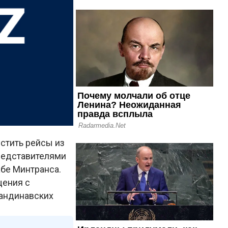
стить рейсы из
редставителями
бе Минтранса.
щения с
кандинавских