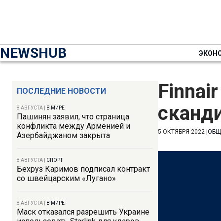
NEWSHUB
ЭКОН
Finnai
ПОСЛЕДНИЕ НОВОСТИ
сканди
8 АВГУСТА
|
В МИРЕ
Пашинян заявил, что страница
конфликта между Арменией и
5 ОКТЯБРЯ 2022
|
ОБЩ
Азербайджаном закрыта
8 АВГУСТА
|
СПОРТ
Бехруз Каримов подписал контракт
со швейцарским «Лугано»
8 АВГУСТА
|
В МИРЕ
Маск отказался разрешить Украине