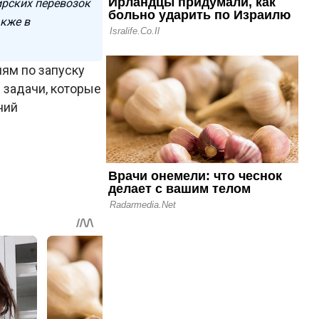
рских перевозок
акже в
ям по запуску
 задачи, которые
ний