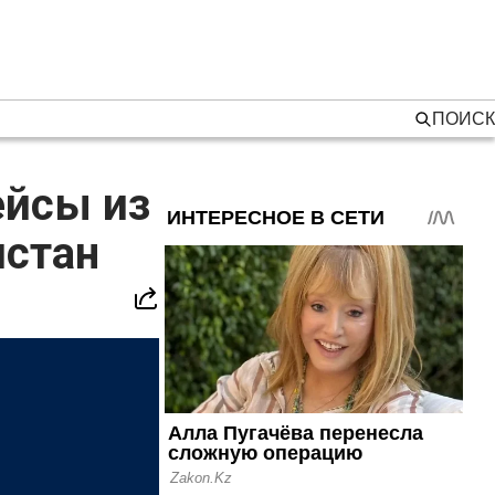
ПОИСК
ейсы из
истан