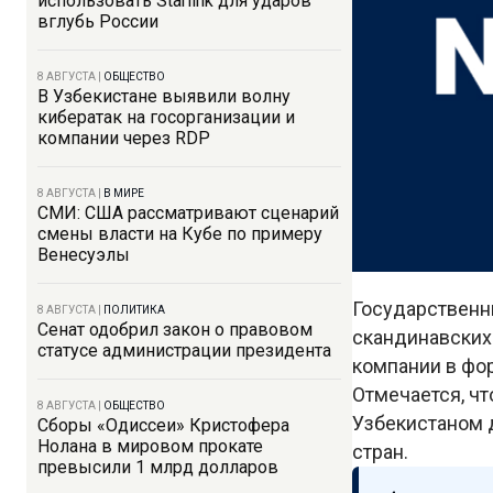
использовать Starlink для ударов
вглубь России
8 АВГУСТА
|
ОБЩЕСТВО
В Узбекистане выявили волну
кибератак на госорганизации и
компании через RDP
8 АВГУСТА
|
В МИРЕ
СМИ: США рассматривают сценарий
смены власти на Кубе по примеру
Венесуэлы
Государственны
8 АВГУСТА
|
ПОЛИТИКА
Сенат одобрил закон о правовом
скандинавских
статусе администрации президента
компании в фо
Отмечается, ч
8 АВГУСТА
|
ОБЩЕСТВО
Узбекистаном 
Сборы «Одиссеи» Кристофера
Нолана в мировом прокате
стран.
превысили 1 млрд долларов