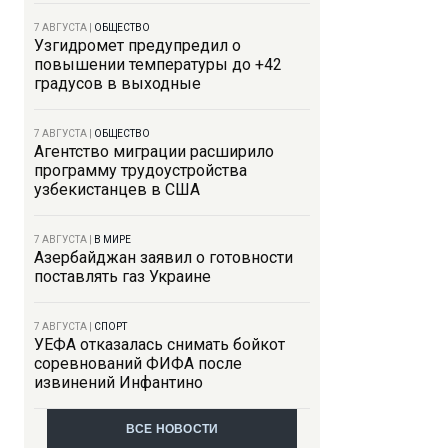
7 АВГУСТА
|
ОБЩЕСТВО
Узгидромет предупредил о
повышении температуры до +42
градусов в выходные
7 АВГУСТА
|
ОБЩЕСТВО
Агентство миграции расширило
программу трудоустройства
узбекистанцев в США
7 АВГУСТА
|
В МИРЕ
Азербайджан заявил о готовности
поставлять газ Украине
7 АВГУСТА
|
СПОРТ
УЕФА отказалась снимать бойкот
соревнований ФИФА после
извинений Инфантино
ВСЕ НОВОСТИ