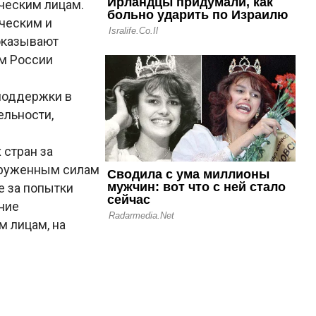
ческим лицам.
ческим и
оказывают
м России
поддержки в
ельности,
 стран за
оруженным силам
е за попытки
ние
 лицам, на