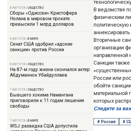
технологическ
8 АВГУСТА
|
ОБЩЕСТВО
В ведомстве п
Сборы «Одиссеи» Кристофера
физическим ли
Нолана в мировом прокате
превысили 1 млрд долларов
политическую 
аннексировать
Вторичные сан
8 АВГУСТА
|
В МИРЕ
Сенат США одобрил «адские
организации ф
санкции» против России
направленной 
Санкции также 
8 АВГУСТА
|
ОБЩЕСТВО
На 87-м году жизни скончался актер
«существенные
Абдуманнон Убайдуллаев
России или ро
обойти санкци
7 АВГУСТА
|
ОБЩЕСТВО
материальной 
Бывшего хокима Намангана
приговорили к 11 годам лишения
которых распр
свободы
Следите за ва
7 АВГУСТА
|
В МИРЕ
#
Россия
#
С
WSJ: разведка США допустила