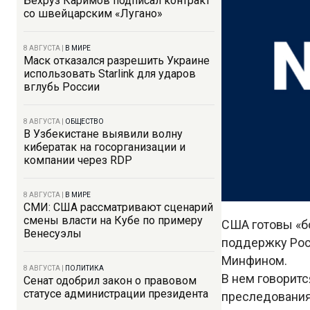
Бехруз Каримов подписал контракт
со швейцарским «Лугано»
8 АВГУСТА
|
В МИРЕ
Маск отказался разрешить Украине
использовать Starlink для ударов
вглубь России
8 АВГУСТА
|
ОБЩЕСТВО
В Узбекистане выявили волну
кибератак на госорганизации и
компании через RDP
8 АВГУСТА
|
В МИРЕ
СМИ: США рассматривают сценарий
смены власти на Кубе по примеру
США готовы «бо
Венесуэлы
поддержку Рос
Минфином.
8 АВГУСТА
|
ПОЛИТИКА
В нем говорит
Сенат одобрил закон о правовом
статусе администрации президента
преследования