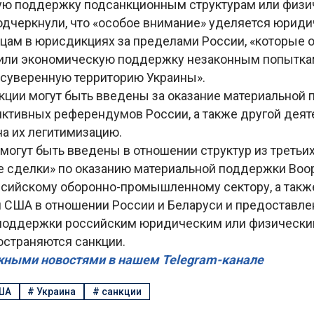
ую поддержку подсанкционным структурам или физи
одчеркнули, что «особое внимание» уделяется юриди
цам в юрисдикциях за пределами России, «которые 
или экономическую поддержку незаконным попытка
 суверенную территорию Украины».
кции могут быть введены за оказание материальной 
иктивных референдумов России, а также другой деят
на их легитимизацию.
могут быть введены в отношении структур из третьих
 сделки» по оказанию материальной поддержки Во
ссийскому оборонно-промышленному сектору, а такж
и США в отношении России и Беларуси и предоставле
поддержки российским юридическим или физическим
остраняются санкции.
жными новостями в нашем Telegram-канале
ША
#
Украина
#
санкции