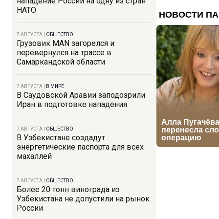
нападение России на одну из стран
НАТО
7 АВГУСТА
|
ОБЩЕСТВО
Грузовик MAN загорелся и
перевернулся на трассе в
Самаркандской области
7 АВГУСТА
|
В МИРЕ
В Саудовской Аравии заподозрили
Иран в подготовке нападения
7 АВГУСТА
|
ОБЩЕСТВО
В Узбекистане создадут
энергетические паспорта для всех
махаллей
7 АВГУСТА
|
ОБЩЕСТВО
Более 20 тонн винограда из
Узбекистана не допустили на рынок
России