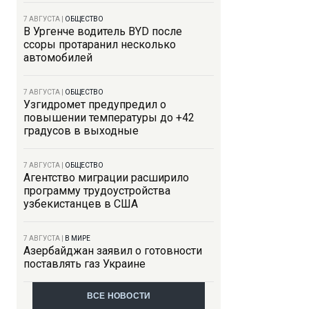
7 АВГУСТА
|
ОБЩЕСТВО
В Ургенче водитель BYD после
ссоры протаранил несколько
автомобилей
7 АВГУСТА
|
ОБЩЕСТВО
Узгидромет предупредил о
повышении температуры до +42
градусов в выходные
7 АВГУСТА
|
ОБЩЕСТВО
Агентство миграции расширило
программу трудоустройства
узбекистанцев в США
7 АВГУСТА
|
В МИРЕ
Азербайджан заявил о готовности
поставлять газ Украине
ВСЕ НОВОСТИ