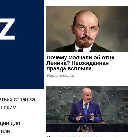
тьих стран за
анским
кции для
 или