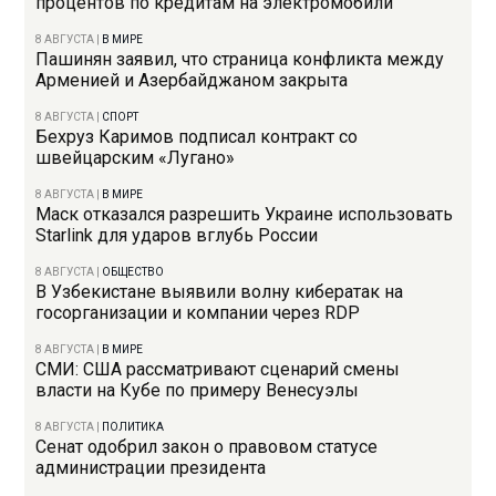
процентов по кредитам на электромобили
8 АВГУСТА
|
В МИРЕ
Пашинян заявил, что страница конфликта между
Арменией и Азербайджаном закрыта
8 АВГУСТА
|
СПОРТ
Бехруз Каримов подписал контракт со
швейцарским «Лугано»
8 АВГУСТА
|
В МИРЕ
Маск отказался разрешить Украине использовать
Starlink для ударов вглубь России
8 АВГУСТА
|
ОБЩЕСТВО
В Узбекистане выявили волну кибератак на
госорганизации и компании через RDP
8 АВГУСТА
|
В МИРЕ
СМИ: США рассматривают сценарий смены
власти на Кубе по примеру Венесуэлы
8 АВГУСТА
|
ПОЛИТИКА
Сенат одобрил закон о правовом статусе
администрации президента