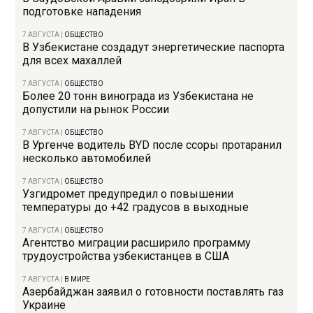
подготовке нападения
7 АВГУСТА
|
ОБЩЕСТВО
В Узбекистане создадут энергетические паспорта
для всех махаллей
7 АВГУСТА
|
ОБЩЕСТВО
Более 20 тонн винограда из Узбекистана не
допустили на рынок России
7 АВГУСТА
|
ОБЩЕСТВО
В Ургенче водитель BYD после ссоры протаранил
несколько автомобилей
7 АВГУСТА
|
ОБЩЕСТВО
Узгидромет предупредил о повышении
температуры до +42 градусов в выходные
7 АВГУСТА
|
ОБЩЕСТВО
Агентство миграции расширило программу
трудоустройства узбекистанцев в США
7 АВГУСТА
|
В МИРЕ
Азербайджан заявил о готовности поставлять газ
Украине