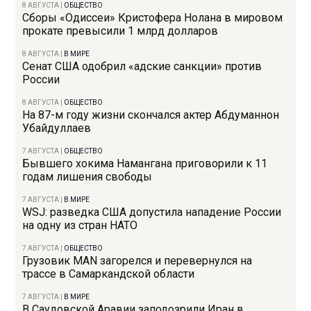
8 АВГУСТА
|
ОБЩЕСТВО
Сборы «Одиссеи» Кристофера Нолана в мировом
прокате превысили 1 млрд долларов
8 АВГУСТА
|
В МИРЕ
Сенат США одобрил «адские санкции» против
России
8 АВГУСТА
|
ОБЩЕСТВО
На 87-м году жизни скончался актер Абдуманнон
Убайдуллаев
7 АВГУСТА
|
ОБЩЕСТВО
Бывшего хокима Намангана приговорили к 11
годам лишения свободы
7 АВГУСТА
|
В МИРЕ
WSJ: разведка США допустила нападение России
на одну из стран НАТО
7 АВГУСТА
|
ОБЩЕСТВО
Грузовик MAN загорелся и перевернулся на
трассе в Самаркандской области
7 АВГУСТА
|
В МИРЕ
В Саудовской Аравии заподозрили Иран в