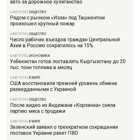
авто за дорожное хулиганство
6 АВГУСТА
|
ОБЩЕСТВО
Рядом с рынком «Изза» под Ташкентом
произошел крупный пожар
6 АВГУСТА
|
ОБЩЕСТВО
Число рабочих въездов граждан Центральной
Азии в Россию сократилось на 15%
6 АВГУСТА
|
ЭКОНОМИКА
Узбекистан готов поставлять Кыргызстану до 20
тыс. тонн топлива в месяц
6 АВГУСТА
|
В МИРЕ
США восстановили прежний уровень обмена
разведданными с Украиной
6 АВГУСТА
|
ОБЩЕСТВО
После видео из Андижана «Корзинка» сняла
партию мяса с продажи
6 АВГУСТА
|
В МИРЕ
Зеленский заявил о трехкратном сокращении
поставок Украине ракет ПВО