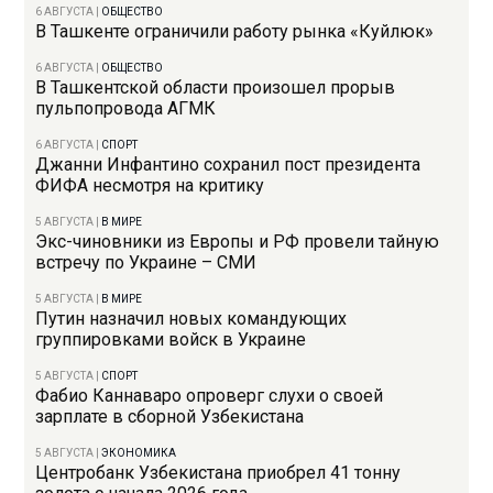
6 АВГУСТА
|
ОБЩЕСТВО
В Ташкенте ограничили работу рынка «Куйлюк»
6 АВГУСТА
|
ОБЩЕСТВО
В Ташкентской области произошел прорыв
пульпопровода АГМК
6 АВГУСТА
|
СПОРТ
Джанни Инфантино сохранил пост президента
ФИФА несмотря на критику
5 АВГУСТА
|
В МИРЕ
Экс-чиновники из Европы и РФ провели тайную
встречу по Украине – СМИ
5 АВГУСТА
|
В МИРЕ
Путин назначил новых командующих
группировками войск в Украине
5 АВГУСТА
|
СПОРТ
Фабио Каннаваро опроверг слухи о своей
зарплате в сборной Узбекистана
5 АВГУСТА
|
ЭКОНОМИКА
Центробанк Узбекистана приобрел 41 тонну