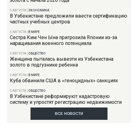
золота с начала 2026 года
5 АВГУСТА
|
ЭКОНОМИКА
В Узбекистане предложили ввести сертификацию
частных учебных центров
5 АВГУСТА
|
В МИРЕ
Сестра Ким Чен Ына пригрозила Японии из-за
наращивания военного потенциала
5 АВГУСТА
|
ОБЩЕСТВО
Женщина пыталась вывезти из Узбекистана
золото в подгузнике ребенка
5 АВГУСТА
|
В МИРЕ
Куба обвинила США в «геноцидных» санкциях
5 АВГУСТА
|
ОБЩЕСТВО
В Узбекистане реформируют кадастровую
систему и упростят регистрацию недвижимости
ВСЕ НОВОСТИ