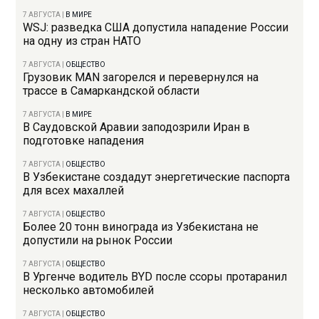
7 АВГУСТА
|
В МИРЕ
WSJ: разведка США допустила нападение России
на одну из стран НАТО
7 АВГУСТА
|
ОБЩЕСТВО
Грузовик MAN загорелся и перевернулся на
трассе в Самаркандской области
7 АВГУСТА
|
В МИРЕ
В Саудовской Аравии заподозрили Иран в
подготовке нападения
7 АВГУСТА
|
ОБЩЕСТВО
В Узбекистане создадут энергетические паспорта
для всех махаллей
7 АВГУСТА
|
ОБЩЕСТВО
Более 20 тонн винограда из Узбекистана не
допустили на рынок России
7 АВГУСТА
|
ОБЩЕСТВО
В Ургенче водитель BYD после ссоры протаранил
несколько автомобилей
7 АВГУСТА
|
ОБЩЕСТВО