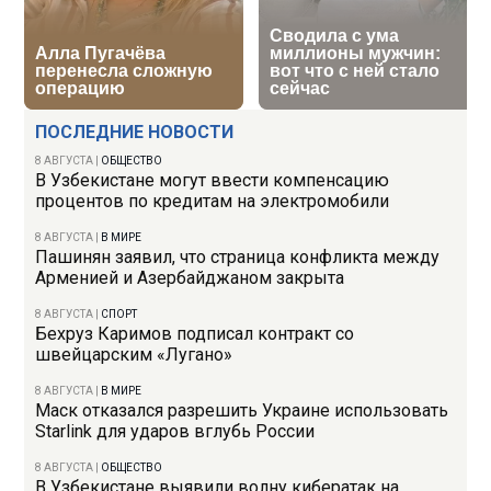
ПОСЛЕДНИЕ НОВОСТИ
8 АВГУСТА
|
ОБЩЕСТВО
В Узбекистане могут ввести компенсацию
процентов по кредитам на электромобили
8 АВГУСТА
|
В МИРЕ
Пашинян заявил, что страница конфликта между
Арменией и Азербайджаном закрыта
8 АВГУСТА
|
СПОРТ
Бехруз Каримов подписал контракт со
швейцарским «Лугано»
8 АВГУСТА
|
В МИРЕ
Маск отказался разрешить Украине использовать
Starlink для ударов вглубь России
8 АВГУСТА
|
ОБЩЕСТВО
В Узбекистане выявили волну кибератак на