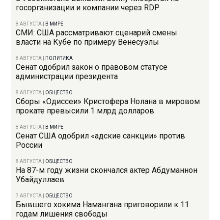
госорганизации и компании через RDP
8 АВГУСТА
|
В МИРЕ
СМИ: США рассматривают сценарий смены
власти на Кубе по примеру Венесуэлы
8 АВГУСТА
|
ПОЛИТИКА
Сенат одобрил закон о правовом статусе
администрации президента
8 АВГУСТА
|
ОБЩЕСТВО
Сборы «Одиссеи» Кристофера Нолана в мировом
прокате превысили 1 млрд долларов
8 АВГУСТА
|
В МИРЕ
Сенат США одобрил «адские санкции» против
России
8 АВГУСТА
|
ОБЩЕСТВО
На 87-м году жизни скончался актер Абдуманнон
Убайдуллаев
7 АВГУСТА
|
ОБЩЕСТВО
Бывшего хокима Намангана приговорили к 11
годам лишения свободы