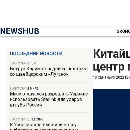
NEWSHUB
ЭКОН
Китай
ПОСЛЕДНИЕ НОВОСТИ
центр 
8 АВГУСТА
|
СПОРТ
Бехруз Каримов подписал контракт
со швейцарским «Лугано»
13 СЕНТЯБРЯ 2022
|
Э
8 АВГУСТА
|
В МИРЕ
Маск отказался разрешить Украине
использовать Starlink для ударов
вглубь России
8 АВГУСТА
|
ОБЩЕСТВО
В Узбекистане выявили волну