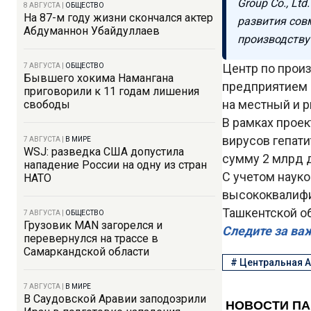
Group Co., L
8 АВГУСТА
|
ОБЩЕСТВО
На 87-м году жизни скончался актер
развития совм
Абдуманнон Убайдуллаев
производству
Центр по прои
7 АВГУСТА
|
ОБЩЕСТВО
Бывшего хокима Намангана
предприятием п
приговорили к 11 годам лишения
на местный и р
свободы
В рамках проек
вирусов гепати
7 АВГУСТА
|
В МИРЕ
WSJ: разведка США допустила
сумму 2 млрд д
нападение России на одну из стран
С учетом наук
НАТО
высококвалифи
Ташкентской о
7 АВГУСТА
|
ОБЩЕСТВО
Грузовик MAN загорелся и
Следите за ва
перевернулся на трассе в
Самаркандской области
#
Центральная А
7 АВГУСТА
|
В МИРЕ
В Саудовской Аравии заподозрили