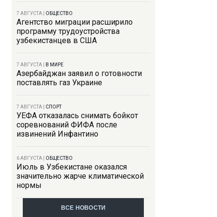
7 АВГУСТА
|
ОБЩЕСТВО
Агентство миграции расширило
программу трудоустройства
узбекистанцев в США
7 АВГУСТА
|
В МИРЕ
Азербайджан заявил о готовности
поставлять газ Украине
7 АВГУСТА
|
СПОРТ
УЕФА отказалась снимать бойкот
соревнований ФИФА после
извинений Инфантино
6 АВГУСТА
|
ОБЩЕСТВО
Июль в Узбекистане оказался
значительно жарче климатической
нормы
ВСЕ НОВОСТИ