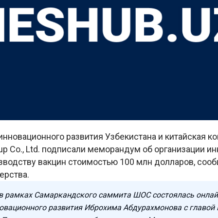
инновационного развития Узбекистана и китайская к
up Co., Ltd. подписали меморандум об организации и
зводству вакцин стоимостью 100 млн долларов, сооб
ерства.
 в рамках Самаркандского саммита ШОС состоялась онлай
овационного развития Иброхима Абдурахмонова с главой L