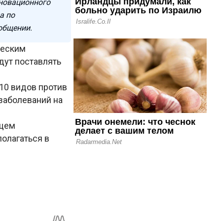
нновационного
а по
общении.
ческим
дут поставлять
10 видов против
 заболеваний на
ущем
олагаться в