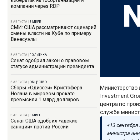
кибератак на госорганизации и
компании через RDP
8 АВГУСТА
|
В МИРЕ
СМИ: США рассматривают сценарий
смены власти на Кубе по примеру
Венесуэлы
8 АВГУСТА
|
ПОЛИТИКА
Сенат одобрил закон о правовом
статусе администрации президента
8 АВГУСТА
|
ОБЩЕСТВО
Министерство 
Сборы «Одиссеи» Кристофера
Нолана в мировом прокате
Investment Gro
превысили 1 млрд долларов
центра по прои
службе минист
8 АВГУСТА
|
В МИРЕ
Сенат США одобрил «адские
«13 сентября
санкции» против России
министра инн