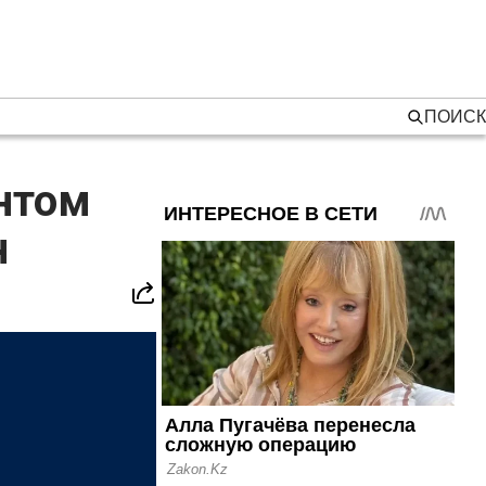
ПОИСК
нтом
н