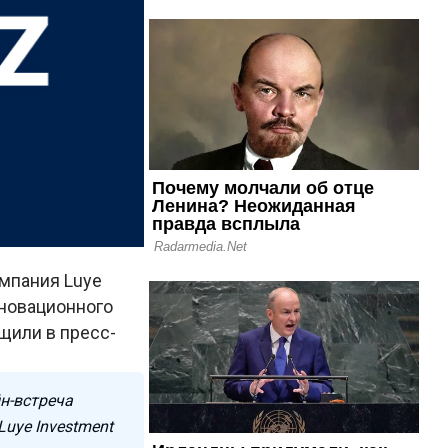
омпания Luye
нновационного
щили в пресс-
н-встреча
uye Investment