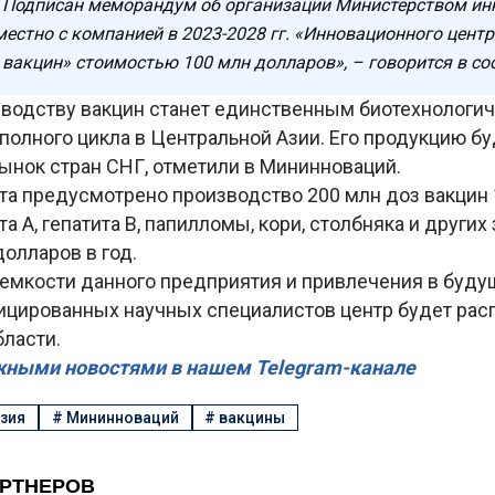
td. Подписан меморандум об организации Министерством и
естно с компанией в 2023-2028 гг. «Инновационного центр
 вакцин» стоимостью 100 млн долларов», – говорится в со
зводству вакцин станет единственным биотехнологи
олного цикла в Центральной Азии. Его продукцию бу
ынок стран СНГ, отметили в Мининноваций.
та предусмотрено производство 200 млн доз вакцин 
та А, гепатита В, папилломы, кори, столбняка и других
олларов в год.
оемкости данного предприятия и привлечения в буд
цированных научных специалистов центр будет расп
бласти.
жными новостями в нашем Telegram-канале
зия
#
Мининноваций
#
вакцины