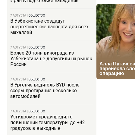
Иран в подготовке нападения
7 АВГУСТА
|
ОБЩЕСТВО
В Узбекистане создадут
энергетические паспорта для всех
махаллей
7 АВГУСТА
|
ОБЩЕСТВО
Более 20 тонн винограда из
Узбекистана не допустили на рынок
России
7 АВГУСТА
|
ОБЩЕСТВО
В Ургенче водитель BYD после
ссоры протаранил несколько
автомобилей
7 АВГУСТА
|
ОБЩЕСТВО
Узгидромет предупредил о
повышении температуры до +42
градусов в выходные