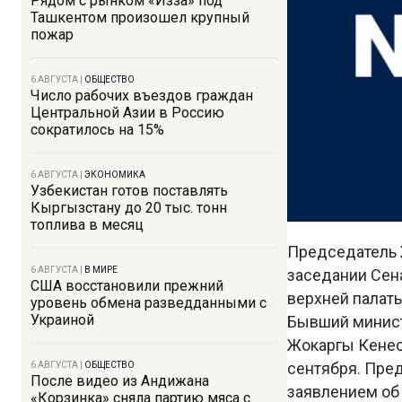
Рядом с рынком «Изза» под
Ташкентом произошел крупный
пожар
6 АВГУСТА
|
ОБЩЕСТВО
Число рабочих въездов граждан
Центральной Азии в Россию
сократилось на 15%
6 АВГУСТА
|
ЭКОНОМИКА
Узбекистан готов поставлять
Кыргызстану до 20 тыс. тонн
топлива в месяц
Председатель 
6 АВГУСТА
|
В МИРЕ
заседании Сен
США восстановили прежний
верхней палат
уровень обмена разведданными с
Украиной
Бывший минист
Жокаргы Кенес 
сентября. Пре
6 АВГУСТА
|
ОБЩЕСТВО
После видео из Андижана
заявлением об
«Корзинка» сняла партию мяса с