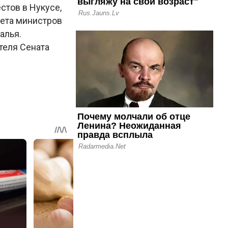
стов в Нукусе,
вета министров
алья.
теля Сената