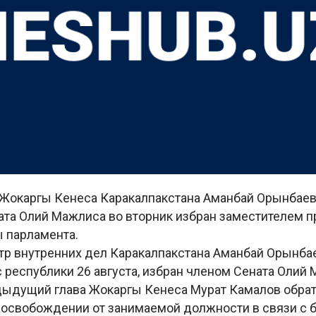
Жокаргы Кенеса Каракалпакстана Аманбай Орынбаев
ата Олий Мажлиса во вторник избран заместителем 
ы парламента.
р внутренних дел Каракалпакстана Аманбай Орынба
республики 26 августа, избран членом Сената Олий 
дыдущий глава Жокаргы Кенеса Мурат Камалов обрат
 освобождении от занимаемой должности в связи с 