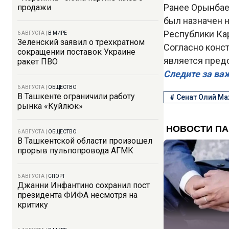
Ранее Орынбае
продажи
был назначен 
Республики Кар
6 АВГУСТА
|
В МИРЕ
Зеленский заявил о трехкратном
Согласно конс
сокращении поставок Украине
является пред
ракет ПВО
Следите за ва
6 АВГУСТА
|
ОБЩЕСТВО
В Ташкенте ограничили работу
#
Сенат Олий М
рынка «Куйлюк»
6 АВГУСТА
|
ОБЩЕСТВО
В Ташкентской области произошел
прорыв пульпопровода АГМК
6 АВГУСТА
|
СПОРТ
Джанни Инфантино сохранил пост
президента ФИФА несмотря на
критику