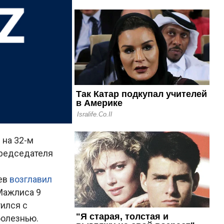
 на 32-м
председателя
ев
возглавил
Мажлиса 9
ился с
болезнью.