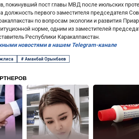
в, покинувший пост главы МВД после июльских проте
на должность первого заместителя председателя Со
акалпакстан по вопросам экологии и развития Приар
титуционной норме, одним из заместителей председа
ставитель Республики Каракалпакстан.
жными новостями в нашем Telegram-канале
ажлиса
#
Аманбай Орынбаев