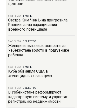
центров
5 АВГУСТА
|
В МИРЕ
Сестра Ким Чен Ына пригрозила
Японии из-за наращивания
военного потенциала
5 АВГУСТА
|
ОБЩЕСТВО
Женщина пыталась вывезти из
Узбекистана золото в подгузнике
ребенка
5 АВГУСТА
|
В МИРЕ
Куба обвинила США в
«геноцидных» санкциях
5 АВГУСТА
|
ОБЩЕСТВО
В Узбекистане реформируют
кадастровую систему и упростят
регистрацию недвижимости