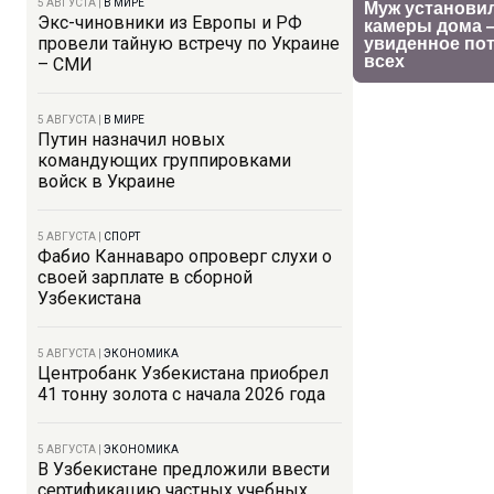
5 АВГУСТА
|
В МИРЕ
Экс-чиновники из Европы и РФ
провели тайную встречу по Украине
– СМИ
5 АВГУСТА
|
В МИРЕ
Путин назначил новых
командующих группировками
войск в Украине
5 АВГУСТА
|
СПОРТ
Фабио Каннаваро опроверг слухи о
своей зарплате в сборной
Узбекистана
5 АВГУСТА
|
ЭКОНОМИКА
Центробанк Узбекистана приобрел
41 тонну золота с начала 2026 года
5 АВГУСТА
|
ЭКОНОМИКА
В Узбекистане предложили ввести
сертификацию частных учебных