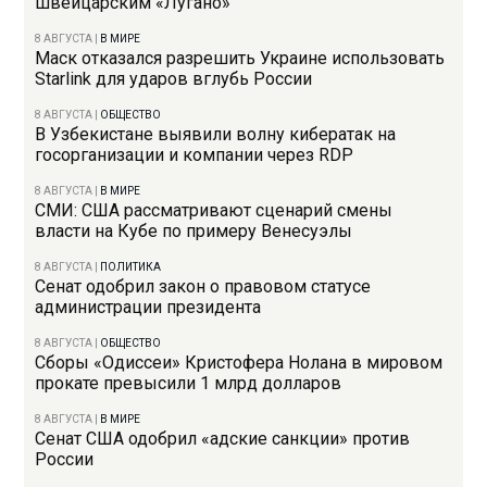
швейцарским «Лугано»
8 АВГУСТА
|
В МИРЕ
Маск отказался разрешить Украине использовать
Starlink для ударов вглубь России
8 АВГУСТА
|
ОБЩЕСТВО
В Узбекистане выявили волну кибератак на
госорганизации и компании через RDP
8 АВГУСТА
|
В МИРЕ
СМИ: США рассматривают сценарий смены
власти на Кубе по примеру Венесуэлы
8 АВГУСТА
|
ПОЛИТИКА
Сенат одобрил закон о правовом статусе
администрации президента
8 АВГУСТА
|
ОБЩЕСТВО
Сборы «Одиссеи» Кристофера Нолана в мировом
прокате превысили 1 млрд долларов
8 АВГУСТА
|
В МИРЕ
Сенат США одобрил «адские санкции» против
России