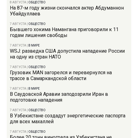
8 АВГУСТА
|
ОБЩЕСТВО
На 87-м году жизни скончался актер Абдуманнон
Убайдуллаев
7 АВГУСТА
|
ОБЩЕСТВО
Бывшего хокима Намангана приговорили к 11
годам лишения свободы
7 АВГУСТА
|
В МИРЕ
WSJ: разведка США допустила нападение России
на одну из стран НАТО
7 АВГУСТА
|
ОБЩЕСТВО
Грузовик MAN загорелся и перевернулся на
трассе в Самаркандской области
7 АВГУСТА
|
В МИРЕ
В Саудовской Аравии заподозрили Иран в
подготовке нападения
7 АВГУСТА
|
ОБЩЕСТВО
В Узбекистане создадут энергетические паспорта
для всех махаллей
7 АВГУСТА
|
ОБЩЕСТВО
Более 20 тонн винограда из Узбекистана не