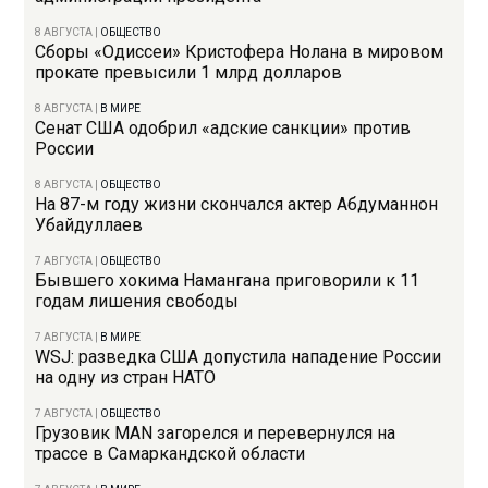
8 АВГУСТА
|
ОБЩЕСТВО
Сборы «Одиссеи» Кристофера Нолана в мировом
прокате превысили 1 млрд долларов
8 АВГУСТА
|
В МИРЕ
Сенат США одобрил «адские санкции» против
России
8 АВГУСТА
|
ОБЩЕСТВО
На 87-м году жизни скончался актер Абдуманнон
Убайдуллаев
7 АВГУСТА
|
ОБЩЕСТВО
Бывшего хокима Намангана приговорили к 11
годам лишения свободы
7 АВГУСТА
|
В МИРЕ
WSJ: разведка США допустила нападение России
на одну из стран НАТО
7 АВГУСТА
|
ОБЩЕСТВО
Грузовик MAN загорелся и перевернулся на
трассе в Самаркандской области