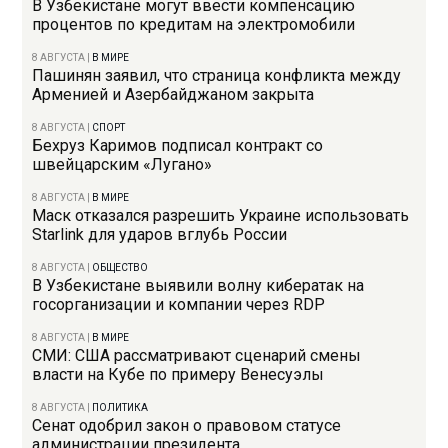
В Узбекистане могут ввести компенсацию
процентов по кредитам на электромобили
8 АВГУСТА
|
В МИРЕ
Пашинян заявил, что страница конфликта между
Арменией и Азербайджаном закрыта
8 АВГУСТА
|
СПОРТ
Бехруз Каримов подписал контракт со
швейцарским «Лугано»
8 АВГУСТА
|
В МИРЕ
Маск отказался разрешить Украине использовать
Starlink для ударов вглубь России
8 АВГУСТА
|
ОБЩЕСТВО
В Узбекистане выявили волну кибератак на
госорганизации и компании через RDP
8 АВГУСТА
|
В МИРЕ
СМИ: США рассматривают сценарий смены
власти на Кубе по примеру Венесуэлы
8 АВГУСТА
|
ПОЛИТИКА
Сенат одобрил закон о правовом статусе
администрации президента