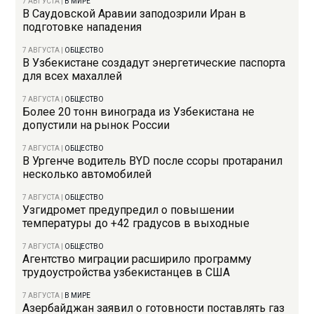
7 АВГУСТА
|
В МИРЕ
В Саудовской Аравии заподозрили Иран в
подготовке нападения
7 АВГУСТА
|
ОБЩЕСТВО
В Узбекистане создадут энергетические паспорта
для всех махаллей
7 АВГУСТА
|
ОБЩЕСТВО
Более 20 тонн винограда из Узбекистана не
допустили на рынок России
7 АВГУСТА
|
ОБЩЕСТВО
В Ургенче водитель BYD после ссоры протаранил
несколько автомобилей
7 АВГУСТА
|
ОБЩЕСТВО
Узгидромет предупредил о повышении
температуры до +42 градусов в выходные
7 АВГУСТА
|
ОБЩЕСТВО
Агентство миграции расширило программу
трудоустройства узбекистанцев в США
7 АВГУСТА
|
В МИРЕ
Азербайджан заявил о готовности поставлять газ