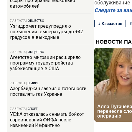
ссоры протаранил несколько
обслуживание 
автомобилей
Следите за ва
7 АВГУСТА
|
ОБЩЕСТВО
#
Казахстан
Узгидромет предупредил о
повышении температуры до +42
градусов в выходные
7 АВГУСТА
|
ОБЩЕСТВО
Агентство миграции расширило
программу трудоустройства
узбекистанцев в США
7 АВГУСТА
|
В МИРЕ
Азербайджан заявил о готовности
поставлять газ Украине
7 АВГУСТА
|
СПОРТ
УЕФА отказалась снимать бойкот
соревнований ФИФА после
извинений Инфантино