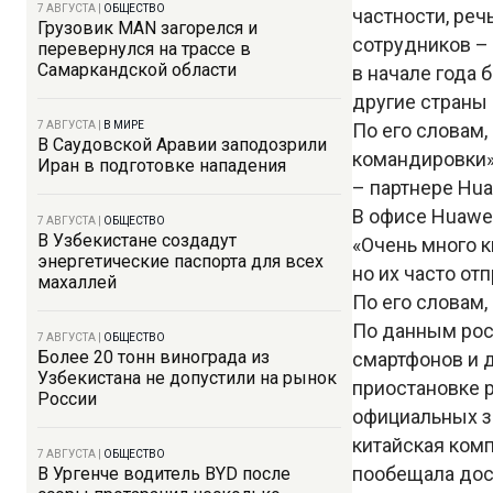
7 АВГУСТА
|
ОБЩЕСТВО
частности, реч
Грузовик MAN загорелся и
сотрудников –
перевернулся на трассе в
Самаркандской области
в начале года
другие страны 
7 АВГУСТА
|
В МИРЕ
По его словам
В Саудовской Аравии заподозрили
командировки»
Иран в подготовке нападения
– партнере Hua
В офисе Huawe
7 АВГУСТА
|
ОБЩЕСТВО
В Узбекистане создадут
«Очень много к
энергетические паспорта для всех
но их часто от
махаллей
По его словам,
По данным рос
7 АВГУСТА
|
ОБЩЕСТВО
Более 20 тонн винограда из
смартфонов и 
Узбекистана не допустили на рынок
приостановке р
России
официальных за
китайская комп
7 АВГУСТА
|
ОБЩЕСТВО
пообещала дос
В Ургенче водитель BYD после