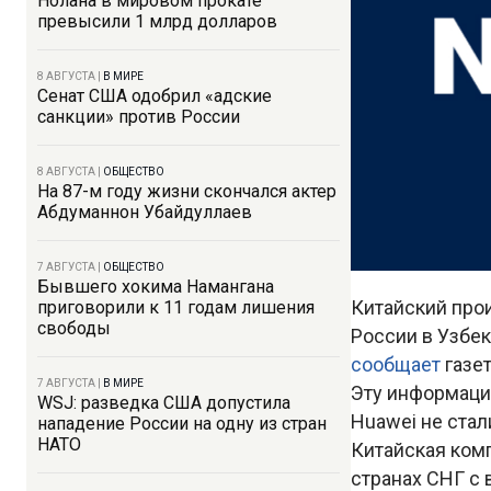
Нолана в мировом прокате
превысили 1 млрд долларов
8 АВГУСТА
|
В МИРЕ
Сенат США одобрил «адские
санкции» против России
8 АВГУСТА
|
ОБЩЕСТВО
На 87-м году жизни скончался актер
Абдуманнон Убайдуллаев
7 АВГУСТА
|
ОБЩЕСТВО
Бывшего хокима Намангана
Китайский про
приговорили к 11 годам лишения
свободы
России в Узбек
сообщает
газе
7 АВГУСТА
|
В МИРЕ
Эту информаци
WSJ: разведка США допустила
Huawei не ста
нападение России на одну из стран
НАТО
Китайская ком
странах СНГ с 