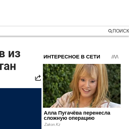
ПОИСК
в из
тан