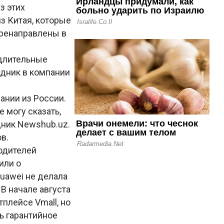
з этих
з Китая, которые
еренаправлены в
 длительные
дник в компании
ании из России.
е могу сказать,
дник Newshub.uz.
в.
одителей
или о
uawei не делала
В начале августа
плейсе Vmall, но
ь гарантийное