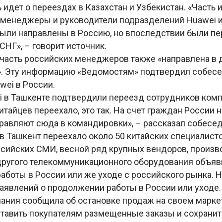
ь идет о переездах в Казахстан и Узбекистан. «Часть и
 менеджеры и руководители подразделений Huawei и
 были направлены в Россию, но впоследствии были п
СНГ», – говорит источник.
, часть российских менеджеров также «направлена в
. Эту информацию «Ведомостям» подтвердил собесе
wei в России.
i в Ташкенте подтвердили переезд сотрудников комп
итайцев переехало, это так. На счет граждан России н
правляют сюда в командировки», – рассказал собесе
 в Ташкент переехало около 50 китайских специалисто
сийских СМИ, весной ряд крупных вендоров, произв
другого телекоммуникационного оборудования объяв
аботы в России или же уходе с российского рынка. H
явлений о продолжении работы в России или уходе. 
ания сообщила об остановке продаж на своем маркет
тавить покупателям размещенные заказы и сохранит