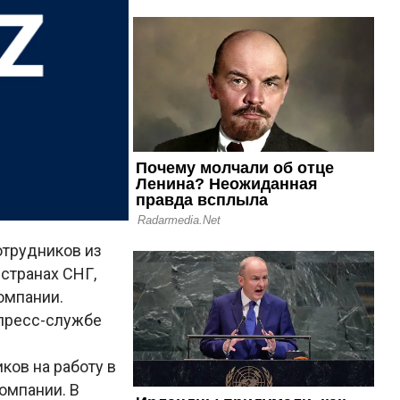
отрудников из
 странах СНГ,
омпании.
 пресс-службе
ков на работу в
компании. В