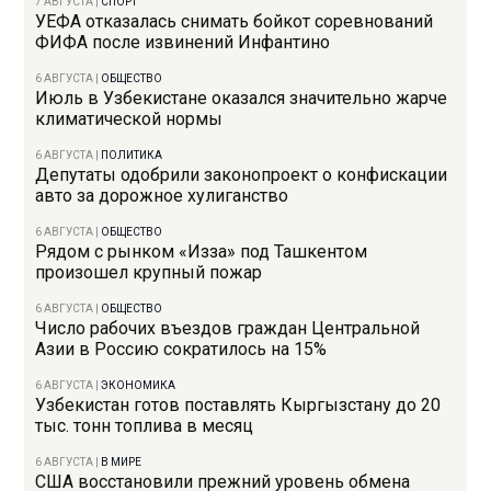
7 АВГУСТА
|
СПОРТ
УЕФА отказалась снимать бойкот соревнований
ФИФА после извинений Инфантино
6 АВГУСТА
|
ОБЩЕСТВО
Июль в Узбекистане оказался значительно жарче
климатической нормы
6 АВГУСТА
|
ПОЛИТИКА
Депутаты одобрили законопроект о конфискации
авто за дорожное хулиганство
6 АВГУСТА
|
ОБЩЕСТВО
Рядом с рынком «Изза» под Ташкентом
произошел крупный пожар
6 АВГУСТА
|
ОБЩЕСТВО
Число рабочих въездов граждан Центральной
Азии в Россию сократилось на 15%
6 АВГУСТА
|
ЭКОНОМИКА
Узбекистан готов поставлять Кыргызстану до 20
тыс. тонн топлива в месяц
6 АВГУСТА
|
В МИРЕ
США восстановили прежний уровень обмена