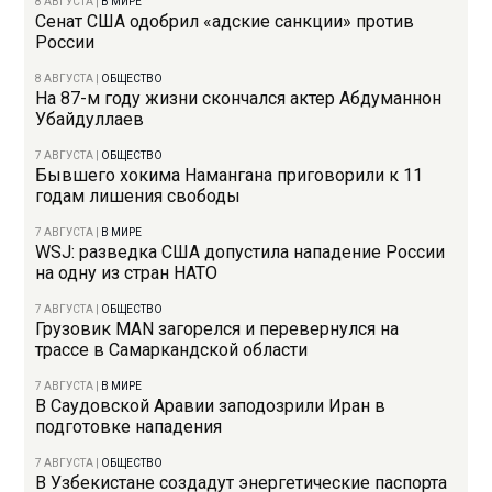
8 АВГУСТА
|
В МИРЕ
Сенат США одобрил «адские санкции» против
России
8 АВГУСТА
|
ОБЩЕСТВО
На 87-м году жизни скончался актер Абдуманнон
Убайдуллаев
7 АВГУСТА
|
ОБЩЕСТВО
Бывшего хокима Намангана приговорили к 11
годам лишения свободы
7 АВГУСТА
|
В МИРЕ
WSJ: разведка США допустила нападение России
на одну из стран НАТО
7 АВГУСТА
|
ОБЩЕСТВО
Грузовик MAN загорелся и перевернулся на
трассе в Самаркандской области
7 АВГУСТА
|
В МИРЕ
В Саудовской Аравии заподозрили Иран в
подготовке нападения
7 АВГУСТА
|
ОБЩЕСТВО
В Узбекистане создадут энергетические паспорта