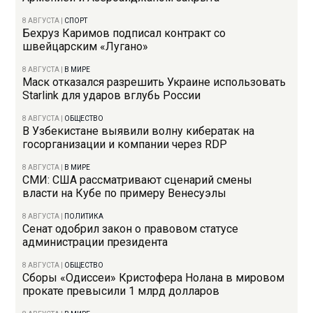
8 АВГУСТА
|
СПОРТ
Бехруз Каримов подписал контракт со
швейцарским «Лугано»
8 АВГУСТА
|
В МИРЕ
Маск отказался разрешить Украине использовать
Starlink для ударов вглубь России
8 АВГУСТА
|
ОБЩЕСТВО
В Узбекистане выявили волну кибератак на
госорганизации и компании через RDP
8 АВГУСТА
|
В МИРЕ
СМИ: США рассматривают сценарий смены
власти на Кубе по примеру Венесуэлы
8 АВГУСТА
|
ПОЛИТИКА
Сенат одобрил закон о правовом статусе
администрации президента
8 АВГУСТА
|
ОБЩЕСТВО
Сборы «Одиссеи» Кристофера Нолана в мировом
прокате превысили 1 млрд долларов