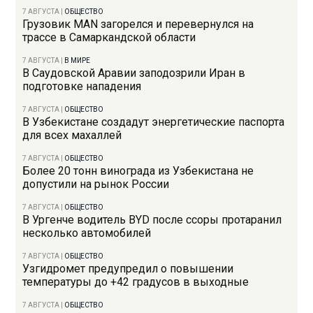
7 АВГУСТА
|
ОБЩЕСТВО
Грузовик MAN загорелся и перевернулся на
трассе в Самаркандской области
7 АВГУСТА
|
В МИРЕ
В Саудовской Аравии заподозрили Иран в
подготовке нападения
7 АВГУСТА
|
ОБЩЕСТВО
В Узбекистане создадут энергетические паспорта
для всех махаллей
7 АВГУСТА
|
ОБЩЕСТВО
Более 20 тонн винограда из Узбекистана не
допустили на рынок России
7 АВГУСТА
|
ОБЩЕСТВО
В Ургенче водитель BYD после ссоры протаранил
несколько автомобилей
7 АВГУСТА
|
ОБЩЕСТВО
Узгидромет предупредил о повышении
температуры до +42 градусов в выходные
7 АВГУСТА
|
ОБЩЕСТВО