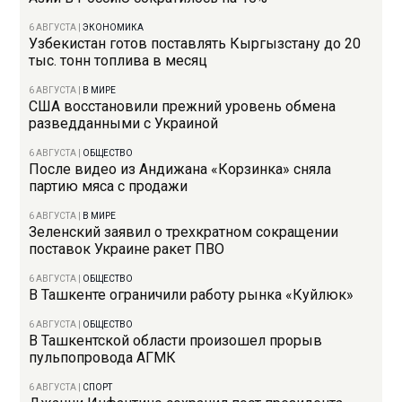
6 АВГУСТА
|
ЭКОНОМИКА
Узбекистан готов поставлять Кыргызстану до 20
тыс. тонн топлива в месяц
6 АВГУСТА
|
В МИРЕ
США восстановили прежний уровень обмена
разведданными с Украиной
6 АВГУСТА
|
ОБЩЕСТВО
После видео из Андижана «Корзинка» сняла
партию мяса с продажи
6 АВГУСТА
|
В МИРЕ
Зеленский заявил о трехкратном сокращении
поставок Украине ракет ПВО
6 АВГУСТА
|
ОБЩЕСТВО
В Ташкенте ограничили работу рынка «Куйлюк»
6 АВГУСТА
|
ОБЩЕСТВО
В Ташкентской области произошел прорыв
пульпопровода АГМК
6 АВГУСТА
|
СПОРТ