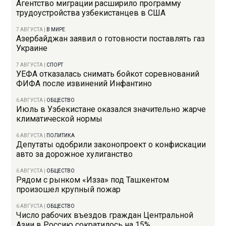
Агентство миграции расширило программу
трудоустройства узбекистанцев в США
7 АВГУСТА
|
В МИРЕ
Азербайджан заявил о готовности поставлять газ
Украине
7 АВГУСТА
|
СПОРТ
УЕФА отказалась снимать бойкот соревнований
ФИФА после извинений Инфантино
6 АВГУСТА
|
ОБЩЕСТВО
Июль в Узбекистане оказался значительно жарче
климатической нормы
6 АВГУСТА
|
ПОЛИТИКА
Депутаты одобрили законопроект о конфискации
авто за дорожное хулиганство
6 АВГУСТА
|
ОБЩЕСТВО
Рядом с рынком «Изза» под Ташкентом
произошел крупный пожар
6 АВГУСТА
|
ОБЩЕСТВО
Число рабочих въездов граждан Центральной
Азии в Россию сократилось на 15%