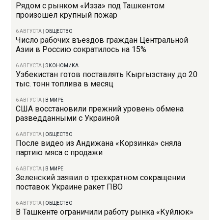
Рядом с рынком «Изза» под Ташкентом
произошел крупный пожар
6 АВГУСТА
|
ОБЩЕСТВО
Число рабочих въездов граждан Центральной
Азии в Россию сократилось на 15%
6 АВГУСТА
|
ЭКОНОМИКА
Узбекистан готов поставлять Кыргызстану до 20
тыс. тонн топлива в месяц
6 АВГУСТА
|
В МИРЕ
США восстановили прежний уровень обмена
разведданными с Украиной
6 АВГУСТА
|
ОБЩЕСТВО
После видео из Андижана «Корзинка» сняла
партию мяса с продажи
6 АВГУСТА
|
В МИРЕ
Зеленский заявил о трехкратном сокращении
поставок Украине ракет ПВО
6 АВГУСТА
|
ОБЩЕСТВО
В Ташкенте ограничили работу рынка «Куйлюк»