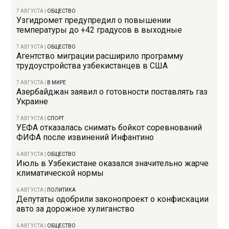
7 АВГУСТА
|
ОБЩЕСТВО
Узгидромет предупредил о повышении
температуры до +42 градусов в выходные
7 АВГУСТА
|
ОБЩЕСТВО
Агентство миграции расширило программу
трудоустройства узбекистанцев в США
7 АВГУСТА
|
В МИРЕ
Азербайджан заявил о готовности поставлять газ
Украине
7 АВГУСТА
|
СПОРТ
УЕФА отказалась снимать бойкот соревнований
ФИФА после извинений Инфантино
6 АВГУСТА
|
ОБЩЕСТВО
Июль в Узбекистане оказался значительно жарче
климатической нормы
6 АВГУСТА
|
ПОЛИТИКА
Депутаты одобрили законопроект о конфискации
авто за дорожное хулиганство
6 АВГУСТА
|
ОБЩЕСТВО