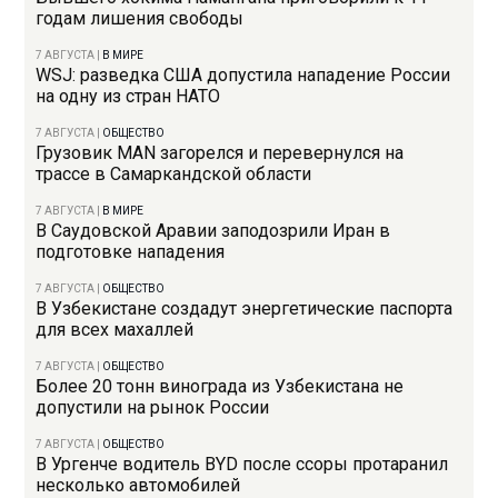
годам лишения свободы
7 АВГУСТА
|
В МИРЕ
WSJ: разведка США допустила нападение России
на одну из стран НАТО
7 АВГУСТА
|
ОБЩЕСТВО
Грузовик MAN загорелся и перевернулся на
трассе в Самаркандской области
7 АВГУСТА
|
В МИРЕ
В Саудовской Аравии заподозрили Иран в
подготовке нападения
7 АВГУСТА
|
ОБЩЕСТВО
В Узбекистане создадут энергетические паспорта
для всех махаллей
7 АВГУСТА
|
ОБЩЕСТВО
Более 20 тонн винограда из Узбекистана не
допустили на рынок России
7 АВГУСТА
|
ОБЩЕСТВО
В Ургенче водитель BYD после ссоры протаранил
несколько автомобилей