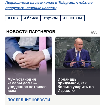
Подпишитесь на наш канал в Telegram, чтобы не
пропустить важные новости
#
США
#
Йемен
#
хуситы
#
CENTCOM
ПОСЛЕДНИЕ НОВОСТИ