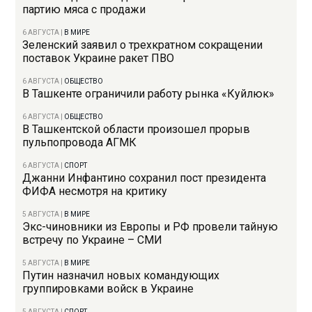
партию мяса с продажи
6 АВГУСТА
|
В МИРЕ
Зеленский заявил о трехкратном сокращении
поставок Украине ракет ПВО
6 АВГУСТА
|
ОБЩЕСТВО
В Ташкенте ограничили работу рынка «Куйлюк»
6 АВГУСТА
|
ОБЩЕСТВО
В Ташкентской области произошел прорыв
пульпопровода АГМК
6 АВГУСТА
|
СПОРТ
Джанни Инфантино сохранил пост президента
ФИФА несмотря на критику
5 АВГУСТА
|
В МИРЕ
Экс-чиновники из Европы и РФ провели тайную
встречу по Украине – СМИ
5 АВГУСТА
|
В МИРЕ
Путин назначил новых командующих
группировками войск в Украине
5 АВГУСТА
|
СПОРТ