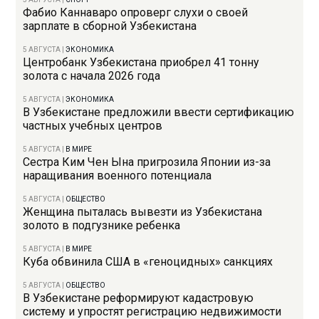
Фабио Каннаваро опроверг слухи о своей
зарплате в сборной Узбекистана
5 АВГУСТА
|
ЭКОНОМИКА
Центробанк Узбекистана приобрел 41 тонну
золота с начала 2026 года
5 АВГУСТА
|
ЭКОНОМИКА
В Узбекистане предложили ввести сертификацию
частных учебных центров
5 АВГУСТА
|
В МИРЕ
Сестра Ким Чен Ына пригрозила Японии из-за
наращивания военного потенциала
5 АВГУСТА
|
ОБЩЕСТВО
Женщина пыталась вывезти из Узбекистана
золото в подгузнике ребенка
5 АВГУСТА
|
В МИРЕ
Куба обвинила США в «геноцидных» санкциях
5 АВГУСТА
|
ОБЩЕСТВО
В Узбекистане реформируют кадастровую
систему и упростят регистрацию недвижимости