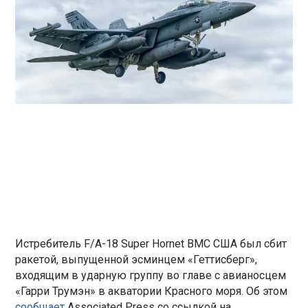
Истребитель F/A-18 Super Hornet ВМС США был сбит
ракетой, выпущенной эсминцем «Геттисберг»,
входящим в ударную группу во главе с авианосцем
«Гарри Трумэн» в акватории Красного моря. Об этом
сообщает
Associated Press со ссылкой на