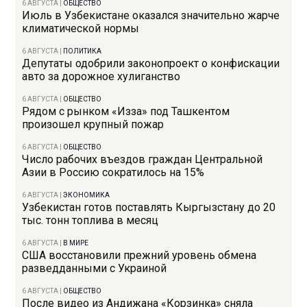
6 АВГУСТА
|
ОБЩЕСТВО
Июль в Узбекистане оказался значительно жарче
климатической нормы
6 АВГУСТА
|
ПОЛИТИКА
Депутаты одобрили законопроект о конфискации
авто за дорожное хулиганство
6 АВГУСТА
|
ОБЩЕСТВО
Рядом с рынком «Изза» под Ташкентом
произошел крупный пожар
6 АВГУСТА
|
ОБЩЕСТВО
Число рабочих въездов граждан Центральной
Азии в Россию сократилось на 15%
6 АВГУСТА
|
ЭКОНОМИКА
Узбекистан готов поставлять Кыргызстану до 20
тыс. тонн топлива в месяц
6 АВГУСТА
|
В МИРЕ
США восстановили прежний уровень обмена
разведданными с Украиной
6 АВГУСТА
|
ОБЩЕСТВО
После видео из Андижана «Корзинка» сняла