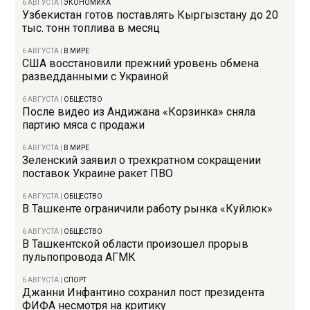
6 АВГУСТА
|
ЭКОНОМИКА
Узбекистан готов поставлять Кыргызстану до 20
тыс. тонн топлива в месяц
6 АВГУСТА
|
В МИРЕ
США восстановили прежний уровень обмена
разведданными с Украиной
6 АВГУСТА
|
ОБЩЕСТВО
После видео из Андижана «Корзинка» сняла
партию мяса с продажи
6 АВГУСТА
|
В МИРЕ
Зеленский заявил о трехкратном сокращении
поставок Украине ракет ПВО
6 АВГУСТА
|
ОБЩЕСТВО
В Ташкенте ограничили работу рынка «Куйлюк»
6 АВГУСТА
|
ОБЩЕСТВО
В Ташкентской области произошел прорыв
пульпопровода АГМК
6 АВГУСТА
|
СПОРТ
Джанни Инфантино сохранил пост президента
ФИФА несмотря на критику