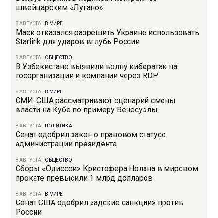
швейцарским «Лугано»
8 АВГУСТА
|
В МИРЕ
Маск отказался разрешить Украине использовать
Starlink для ударов вглубь России
8 АВГУСТА
|
ОБЩЕСТВО
В Узбекистане выявили волну кибератак на
госорганизации и компании через RDP
8 АВГУСТА
|
В МИРЕ
СМИ: США рассматривают сценарий смены
власти на Кубе по примеру Венесуэлы
8 АВГУСТА
|
ПОЛИТИКА
Сенат одобрил закон о правовом статусе
администрации президента
8 АВГУСТА
|
ОБЩЕСТВО
Сборы «Одиссеи» Кристофера Нолана в мировом
прокате превысили 1 млрд долларов
8 АВГУСТА
|
В МИРЕ
Сенат США одобрил «адские санкции» против
России