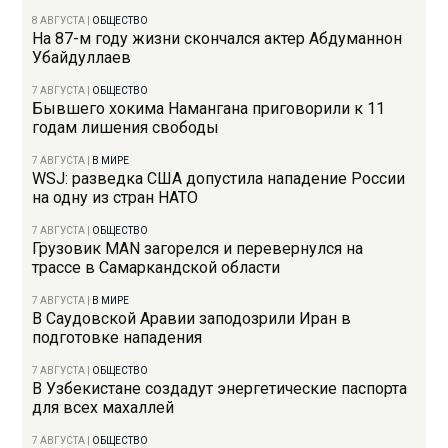
8 АВГУСТА
|
ОБЩЕСТВО
На 87-м году жизни скончался актер Абдуманнон
Убайдуллаев
7 АВГУСТА
|
ОБЩЕСТВО
Бывшего хокима Намангана приговорили к 11
годам лишения свободы
7 АВГУСТА
|
В МИРЕ
WSJ: разведка США допустила нападение России
на одну из стран НАТО
7 АВГУСТА
|
ОБЩЕСТВО
Грузовик MAN загорелся и перевернулся на
трассе в Самаркандской области
7 АВГУСТА
|
В МИРЕ
В Саудовской Аравии заподозрили Иран в
подготовке нападения
7 АВГУСТА
|
ОБЩЕСТВО
В Узбекистане создадут энергетические паспорта
для всех махаллей
7 АВГУСТА
|
ОБЩЕСТВО