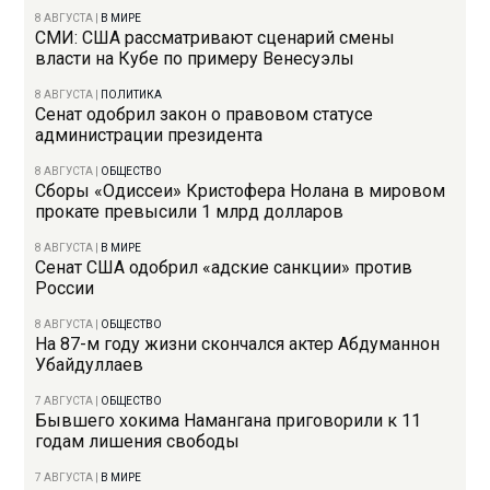
8 АВГУСТА
|
В МИРЕ
СМИ: США рассматривают сценарий смены
власти на Кубе по примеру Венесуэлы
8 АВГУСТА
|
ПОЛИТИКА
Сенат одобрил закон о правовом статусе
администрации президента
8 АВГУСТА
|
ОБЩЕСТВО
Сборы «Одиссеи» Кристофера Нолана в мировом
прокате превысили 1 млрд долларов
8 АВГУСТА
|
В МИРЕ
Сенат США одобрил «адские санкции» против
России
8 АВГУСТА
|
ОБЩЕСТВО
На 87-м году жизни скончался актер Абдуманнон
Убайдуллаев
7 АВГУСТА
|
ОБЩЕСТВО
Бывшего хокима Намангана приговорили к 11
годам лишения свободы
7 АВГУСТА
|
В МИРЕ