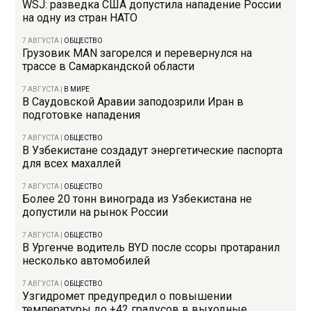
WSJ: разведка США допустила нападение России
на одну из стран НАТО
7 АВГУСТА
|
ОБЩЕСТВО
Грузовик MAN загорелся и перевернулся на
трассе в Самаркандской области
7 АВГУСТА
|
В МИРЕ
В Саудовской Аравии заподозрили Иран в
подготовке нападения
7 АВГУСТА
|
ОБЩЕСТВО
В Узбекистане создадут энергетические паспорта
для всех махаллей
7 АВГУСТА
|
ОБЩЕСТВО
Более 20 тонн винограда из Узбекистана не
допустили на рынок России
7 АВГУСТА
|
ОБЩЕСТВО
В Ургенче водитель BYD после ссоры протаранил
несколько автомобилей
7 АВГУСТА
|
ОБЩЕСТВО
Узгидромет предупредил о повышении
температуры до +42 градусов в выходные