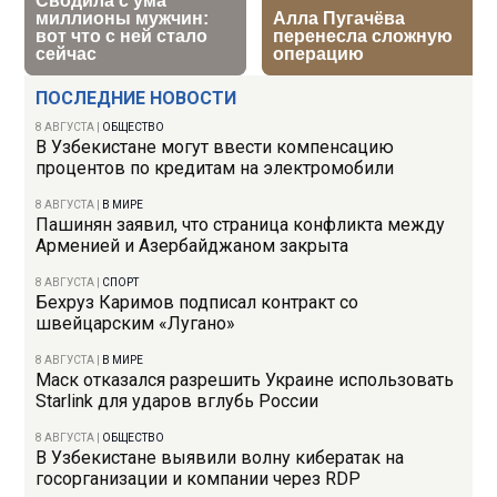
ПОСЛЕДНИЕ НОВОСТИ
8 АВГУСТА
|
ОБЩЕСТВО
В Узбекистане могут ввести компенсацию
процентов по кредитам на электромобили
8 АВГУСТА
|
В МИРЕ
Пашинян заявил, что страница конфликта между
Арменией и Азербайджаном закрыта
8 АВГУСТА
|
СПОРТ
Бехруз Каримов подписал контракт со
швейцарским «Лугано»
8 АВГУСТА
|
В МИРЕ
Маск отказался разрешить Украине использовать
Starlink для ударов вглубь России
8 АВГУСТА
|
ОБЩЕСТВО
В Узбекистане выявили волну кибератак на
госорганизации и компании через RDP