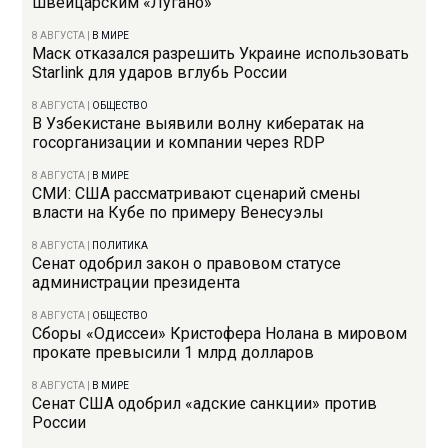
швейцарским «Лугано»
8 АВГУСТА
|
В МИРЕ
Маск отказался разрешить Украине использовать
Starlink для ударов вглубь России
8 АВГУСТА
|
ОБЩЕСТВО
В Узбекистане выявили волну кибератак на
госорганизации и компании через RDP
8 АВГУСТА
|
В МИРЕ
СМИ: США рассматривают сценарий смены
власти на Кубе по примеру Венесуэлы
8 АВГУСТА
|
ПОЛИТИКА
Сенат одобрил закон о правовом статусе
администрации президента
8 АВГУСТА
|
ОБЩЕСТВО
Сборы «Одиссеи» Кристофера Нолана в мировом
прокате превысили 1 млрд долларов
8 АВГУСТА
|
В МИРЕ
Сенат США одобрил «адские санкции» против
России