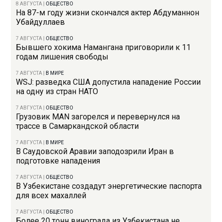
8 АВГУСТА
|
ОБЩЕСТВО
На 87-м году жизни скончался актер Абдуманнон
Убайдуллаев
7 АВГУСТА
|
ОБЩЕСТВО
Бывшего хокима Намангана приговорили к 11
годам лишения свободы
7 АВГУСТА
|
В МИРЕ
WSJ: разведка США допустила нападение России
на одну из стран НАТО
7 АВГУСТА
|
ОБЩЕСТВО
Грузовик MAN загорелся и перевернулся на
трассе в Самаркандской области
7 АВГУСТА
|
В МИРЕ
В Саудовской Аравии заподозрили Иран в
подготовке нападения
7 АВГУСТА
|
ОБЩЕСТВО
В Узбекистане создадут энергетические паспорта
для всех махаллей
7 АВГУСТА
|
ОБЩЕСТВО
Более 20 тонн винограда из Узбекистана не