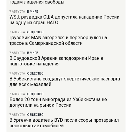
годам лишения свободы
7 АВГУСТА
|
В МИРЕ
WSJ: разведка США допустила нападение России
на одну из стран НАТО
7 АВГУСТА
|
ОБЩЕСТВО
Грузовик MAN загорелся и перевернулся на
трассе в Самаркандской области
7 АВГУСТА
|
В МИРЕ
В Саудовской Аравии заподозрили Иран в
подготовке нападения
7 АВГУСТА
|
ОБЩЕСТВО
В Узбекистане создадут энергетические паспорта
для всех махаллей
7 АВГУСТА
|
ОБЩЕСТВО
Более 20 тонн винограда из Узбекистана не
допустили на рынок России
7 АВГУСТА
|
ОБЩЕСТВО
В Ургенче водитель BYD после ссоры протаранил
несколько автомобилей