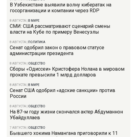
В Узбекистане выявили волну кибератак на
госорганизации и компании через RDP
8 АВГУСТА
|
В МИРЕ
СМИ: США рассматривают сценарий смены
власти на Кубе по примеру Венесуэлы
8 АВГУСТА
|
ПОЛИТИКА
Сенат одобрил закон о правовом статусе
администрации президента
8 АВГУСТА
|
ОБЩЕСТВО
Сборы «Одиссеи» Кристофера Нолана в мировом
прокате превысили 1 млрд долларов
8 АВГУСТА
|
В МИРЕ
Сенат США одобрил «адские санкции» против
России
8 АВГУСТА
|
ОБЩЕСТВО
На 87-м году жизни скончался актер Абдуманнон
Убайдуллаев
7 АВГУСТА
|
ОБЩЕСТВО
Бывшего хокима Намангана приговорили к 11