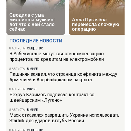
ПОСЛЕДНИЕ НОВОСТИ
8 АВГУСТА
|
ОБЩЕСТВО
В Узбекистане могут ввести компенсацию
процентов по кредитам на электромобили
8 АВГУСТА
|
В МИРЕ
Пашинян заявил, что страница конфликта между
Арменией и Азербайджаном закрыта
8 АВГУСТА
|
СПОРТ
Бехруз Каримов подписал контракт со
швейцарским «Лугано»
8 АВГУСТА
|
В МИРЕ
Маск отказался разрешить Украине использовать
Starlink для ударов вглубь России
8 АВГУСТА
|
ОБЩЕСТВО