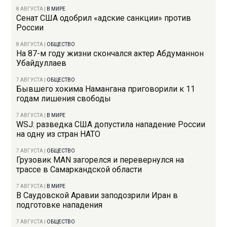
8 АВГУСТА
|
В МИРЕ
Сенат США одобрил «адские санкции» против
России
8 АВГУСТА
|
ОБЩЕСТВО
На 87-м году жизни скончался актер Абдуманнон
Убайдуллаев
7 АВГУСТА
|
ОБЩЕСТВО
Бывшего хокима Намангана приговорили к 11
годам лишения свободы
7 АВГУСТА
|
В МИРЕ
WSJ: разведка США допустила нападение России
на одну из стран НАТО
7 АВГУСТА
|
ОБЩЕСТВО
Грузовик MAN загорелся и перевернулся на
трассе в Самаркандской области
7 АВГУСТА
|
В МИРЕ
В Саудовской Аравии заподозрили Иран в
подготовке нападения
7 АВГУСТА
|
ОБЩЕСТВО