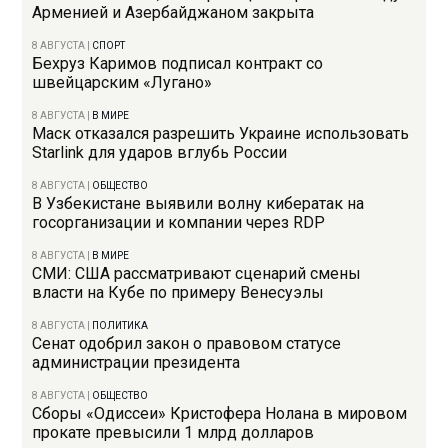
Арменией и Азербайджаном закрыта
8 АВГУСТА
|
СПОРТ
Бехруз Каримов подписал контракт со
швейцарским «Лугано»
8 АВГУСТА
|
В МИРЕ
Маск отказался разрешить Украине использовать
Starlink для ударов вглубь России
8 АВГУСТА
|
ОБЩЕСТВО
В Узбекистане выявили волну кибератак на
госорганизации и компании через RDP
8 АВГУСТА
|
В МИРЕ
СМИ: США рассматривают сценарий смены
власти на Кубе по примеру Венесуэлы
8 АВГУСТА
|
ПОЛИТИКА
Сенат одобрил закон о правовом статусе
администрации президента
8 АВГУСТА
|
ОБЩЕСТВО
Сборы «Одиссеи» Кристофера Нолана в мировом
прокате превысили 1 млрд долларов