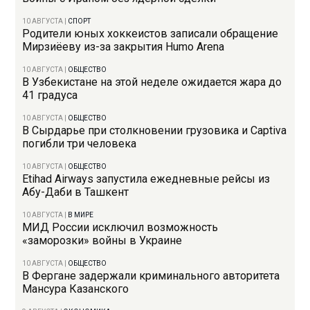
10 АВГУСТА
|
СПОРТ
Родители юных хоккеистов записали обращение
Мирзиёеву из-за закрытия Humo Arena
10 АВГУСТА
|
ОБЩЕСТВО
В Узбекистане на этой неделе ожидается жара до
41 градуса
10 АВГУСТА
|
ОБЩЕСТВО
В Сырдарье при столкновении грузовика и Captiva
погибли три человека
10 АВГУСТА
|
ОБЩЕСТВО
Etihad Airways запустила ежедневные рейсы из
Абу-Даби в Ташкент
10 АВГУСТА
|
В МИРЕ
МИД России исключил возможность
«заморозки» войны в Украине
10 АВГУСТА
|
ОБЩЕСТВО
В Фергане задержали криминального авторитета
Мансура Казанского