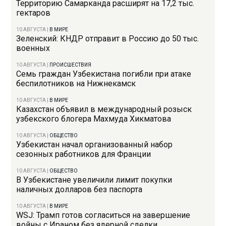
Территорию Самарканда расширят на 17,2 тыс.
гектаров
10 АВГУСТА
|
В МИРЕ
Зеленский: КНДР отправит в Россию до 50 тыс.
военных
10 АВГУСТА
|
ПРОИСШЕСТВИЯ
Семь граждан Узбекистана погибли при атаке
беспилотников на Нижнекамск
10 АВГУСТА
|
В МИРЕ
Казахстан объявил в международный розыск
узбекского блогера Махмуда Хикматова
10 АВГУСТА
|
ОБЩЕСТВО
Узбекистан начал организованный набор
сезонных работников для Франции
10 АВГУСТА
|
ОБЩЕСТВО
В Узбекистане увеличили лимит покупки
наличных долларов без паспорта
10 АВГУСТА
|
В МИРЕ
WSJ: Трамп готов согласиться на завершение
войны с Ираном без ядерной сделки