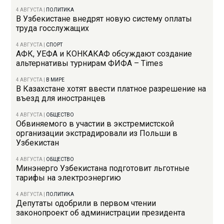
4 АВГУСТА
|
ПОЛИТИКА
В Узбекистане внедрят новую систему оплаты
труда госслужащих
4 АВГУСТА
|
СПОРТ
АФК, УЕФА и КОНКАКАФ обсуждают создание
альтернативы турнирам ФИФА – Times
4 АВГУСТА
|
В МИРЕ
В Казахстане хотят ввести платное разрешение на
въезд для иностранцев
4 АВГУСТА
|
ОБЩЕСТВО
Обвиняемого в участии в экстремистской
организации экстрадировали из Польши в
Узбекистан
4 АВГУСТА
|
ОБЩЕСТВО
Минэнерго Узбекистана подготовит льготные
тарифы на электроэнергию
4 АВГУСТА
|
ПОЛИТИКА
Депутаты одобрили в первом чтении
законопроект об администрации президента