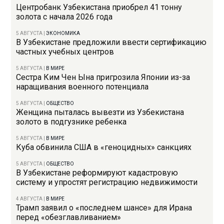
Центробанк Узбекистана приобрел 41 тонну
золота с начала 2026 года
5 АВГУСТА
|
ЭКОНОМИКА
В Узбекистане предложили ввести сертификацию
частных учебных центров
5 АВГУСТА
|
В МИРЕ
Сестра Ким Чен Ына пригрозила Японии из-за
наращивания военного потенциала
5 АВГУСТА
|
ОБЩЕСТВО
Женщина пыталась вывезти из Узбекистана
золото в подгузнике ребенка
5 АВГУСТА
|
В МИРЕ
Куба обвинила США в «геноцидных» санкциях
5 АВГУСТА
|
ОБЩЕСТВО
В Узбекистане реформируют кадастровую
систему и упростят регистрацию недвижимости
4 АВГУСТА
|
В МИРЕ
Трамп заявил о «последнем шансе» для Ирана
перед «обезглавливанием»