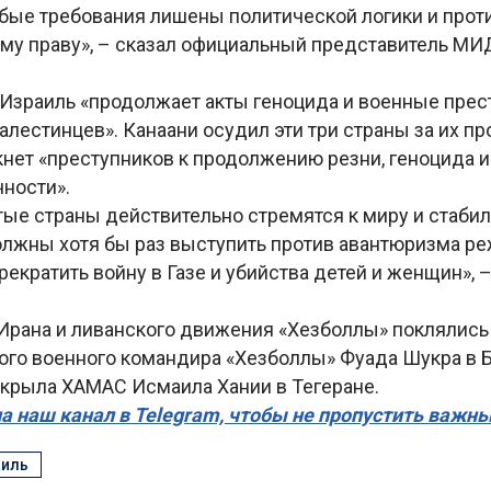
бые требования лишены политической логики и прот
у праву», – сказал официальный представитель МИ
 Израиль «продолжает акты геноцида и военные прес
лестинцев». Канаани осудил эти три страны за их про
кнет «преступников к продолжению резни, геноцида 
ности».
ые страны действительно стремятся к миру и стабил
должны хотя бы раз выступить против авантюризма р
рекратить войну в Газе и убийства детей и женщин», 
Ирана и ливанского движения «Хезболлы» поклялись 
ого военного командира «Хезболлы» Фуада Шукра в Б
 крыла ХАМАС Исмаила Хании в Тегеране.
а наш канал в Telegram, чтобы не пропустить важн
аиль