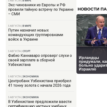
5 АВГУСТА
|
В МИРЕ
Экс-чиновники из Европы и РФ
провели тайную встречу по Украине
– СМИ
5 АВГУСТА
|
В МИРЕ
Путин назначил новых
командующих группировками
войск в Украине
5 АВГУСТА
|
СПОРТ
Фабио Каннаваро опроверг слухи о
своей зарплате в сборной
Узбекистана
5 АВГУСТА
|
ЭКОНОМИКА
Центробанк Узбекистана приобрел
41 тонну золота с начала 2026 года
5 АВГУСТА
|
ЭКОНОМИКА
В Узбекистане предложили ввести
сертификацию частных учебных