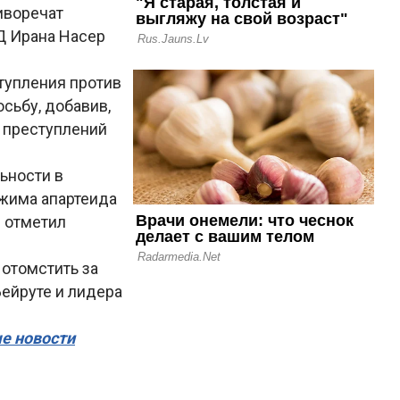
иворечат
Д Ирана Насер
тупления против
сьбу, добавив,
и преступлений
ьности в
ежима апартеида
– отметил
отомстить за
ейруте и лидера
ые новости