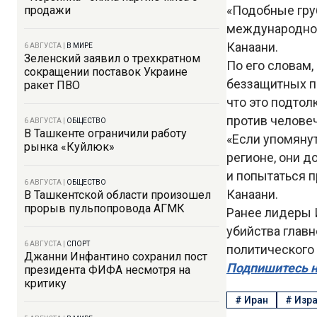
«Подобные гру
продажи
международном
Канаани.
6 АВГУСТА
|
В МИРЕ
Зеленский заявил о трехкратном
По его словам,
сокращении поставок Украине
беззащитных па
ракет ПВО
что это подтол
против человеч
6 АВГУСТА
|
ОБЩЕСТВО
В Ташкенте ограничили работу
«Если упомянут
рынка «Куйлюк»
регионе, они 
и попытаться п
6 АВГУСТА
|
ОБЩЕСТВО
Канаани.
В Ташкентской области произошел
прорыв пульпопровода АГМК
Ранее лидеры 
убийства главн
6 АВГУСТА
|
СПОРТ
политического
Джанни Инфантино сохранил пост
Подпишитесь н
президента ФИФА несмотря на
критику
#
Иран
#
Изр