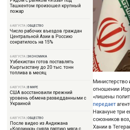
Рядом с рынком «Изза» под
Ташкентом произошел крупный
пожар
6 АВГУСТА
|
ОБЩЕСТВО
Число рабочих въездов граждан
Центральной Азии в Россию
сократилось на 15%
6 АВГУСТА
|
ЭКОНОМИКА
Узбекистан готов поставлять
Кыргызстану до 20 тыс. тонн
топлива в месяц
Министерство 
6 АВГУСТА
|
В МИРЕ
отношении Изр
США восстановили прежний
«лишены полит
уровень обмена разведданными с
Украиной
передает
агент
Накануне три е
союзников воз
6 АВГУСТА
|
ОБЩЕСТВО
После видео из Андижана
Хании в Тегера
«Корзинка» сняла партию мяса с