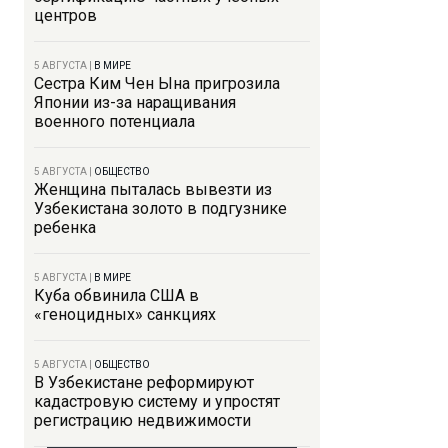
центров
5 АВГУСТА
|
В МИРЕ
Сестра Ким Чен Ына пригрозила
Японии из-за наращивания
военного потенциала
5 АВГУСТА
|
ОБЩЕСТВО
Женщина пыталась вывезти из
Узбекистана золото в подгузнике
ребенка
5 АВГУСТА
|
В МИРЕ
Куба обвинила США в
«геноцидных» санкциях
5 АВГУСТА
|
ОБЩЕСТВО
В Узбекистане реформируют
кадастровую систему и упростят
регистрацию недвижимости