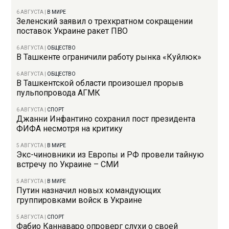
6 АВГУСТА
|
В МИРЕ
Зеленский заявил о трехкратном сокращении
поставок Украине ракет ПВО
6 АВГУСТА
|
ОБЩЕСТВО
В Ташкенте ограничили работу рынка «Куйлюк»
6 АВГУСТА
|
ОБЩЕСТВО
В Ташкентской области произошел прорыв
пульпопровода АГМК
6 АВГУСТА
|
СПОРТ
Джанни Инфантино сохранил пост президента
ФИФА несмотря на критику
5 АВГУСТА
|
В МИРЕ
Экс-чиновники из Европы и РФ провели тайную
встречу по Украине – СМИ
5 АВГУСТА
|
В МИРЕ
Путин назначил новых командующих
группировками войск в Украине
5 АВГУСТА
|
СПОРТ
Фабио Каннаваро опроверг слухи о своей