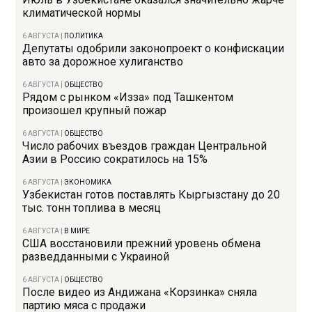
климатической нормы
6 АВГУСТА
|
ПОЛИТИКА
Депутаты одобрили законопроект о конфискации
авто за дорожное хулиганство
6 АВГУСТА
|
ОБЩЕСТВО
Рядом с рынком «Изза» под Ташкентом
произошел крупный пожар
6 АВГУСТА
|
ОБЩЕСТВО
Число рабочих въездов граждан Центральной
Азии в Россию сократилось на 15%
6 АВГУСТА
|
ЭКОНОМИКА
Узбекистан готов поставлять Кыргызстану до 20
тыс. тонн топлива в месяц
6 АВГУСТА
|
В МИРЕ
США восстановили прежний уровень обмена
разведданными с Украиной
6 АВГУСТА
|
ОБЩЕСТВО
После видео из Андижана «Корзинка» сняла
партию мяса с продажи