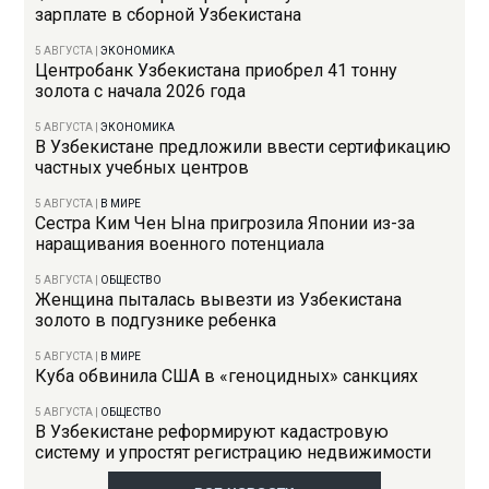
зарплате в сборной Узбекистана
5 АВГУСТА
|
ЭКОНОМИКА
Центробанк Узбекистана приобрел 41 тонну
золота с начала 2026 года
5 АВГУСТА
|
ЭКОНОМИКА
В Узбекистане предложили ввести сертификацию
частных учебных центров
5 АВГУСТА
|
В МИРЕ
Сестра Ким Чен Ына пригрозила Японии из-за
наращивания военного потенциала
5 АВГУСТА
|
ОБЩЕСТВО
Женщина пыталась вывезти из Узбекистана
золото в подгузнике ребенка
5 АВГУСТА
|
В МИРЕ
Куба обвинила США в «геноцидных» санкциях
5 АВГУСТА
|
ОБЩЕСТВО
В Узбекистане реформируют кадастровую
систему и упростят регистрацию недвижимости