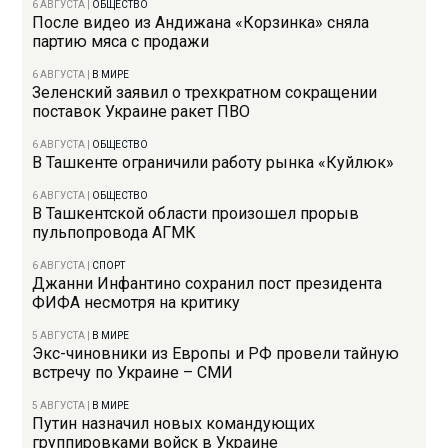
6 АВГУСТА
|
ОБЩЕСТВО
После видео из Андижана «Корзинка» сняла
партию мяса с продажи
6 АВГУСТА
|
В МИРЕ
Зеленский заявил о трехкратном сокращении
поставок Украине ракет ПВО
6 АВГУСТА
|
ОБЩЕСТВО
В Ташкенте ограничили работу рынка «Куйлюк»
6 АВГУСТА
|
ОБЩЕСТВО
В Ташкентской области произошел прорыв
пульпопровода АГМК
6 АВГУСТА
|
СПОРТ
Джанни Инфантино сохранил пост президента
ФИФА несмотря на критику
5 АВГУСТА
|
В МИРЕ
Экс-чиновники из Европы и РФ провели тайную
встречу по Украине – СМИ
5 АВГУСТА
|
В МИРЕ
Путин назначил новых командующих
группировками войск в Украине