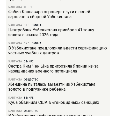
5 АВГУСТА
|
СПОРТ
Фабио Каннаваро опроверг слухи о своей
зарплате в сборной Узбекистана
5 АВГУСТА
|
ЭКОНОМИКА
Центробанк Узбекистана приобрел 41 тонну
золота с начала 2026 года
5 АВГУСТА
|
ЭКОНОМИКА
В Узбекистане предложили ввести сертификацию
частных учебных центров
5 АВГУСТА
|
В МИРЕ
Сестра Ким Чен Ына пригрозила Японии из-за
наращивания военного потенциала
5 АВГУСТА
|
ОБЩЕСТВО
Женщина пыталась вывезти из Узбекистана
золото в подгузнике ребенка
5 АВГУСТА
|
В МИРЕ
Куба обвинила США в «геноцидных» санкциях
5 АВГУСТА
|
ОБЩЕСТВО
В Узбекистане реформируют кадастровую