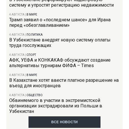
систему и упростят регистрацию недвижимости
4 АВГУСТА
|
В МИРЕ
Трамп заявил о «последнем шансе» для Ирана
перед «обезглавливанием»
4 АВГУСТА
|
ПОЛИТИКА
В Узбекистане внедрят новую систему оплаты
труда госслужащих
4 АВГУСТА
|
СПОРТ
АФК, УЕФА и КОНКАКАФ обсуждают создание
альтернативы турнирам ФИФА – Times
4 АВГУСТА
|
В МИРЕ
В Казахстане хотят ввести платное разрешение на
въезд для иностранцев
4 АВГУСТА
|
ОБЩЕСТВО
Обвиняемого в участии в экстремистской
организации экстрадировали из Польши в
Узбекистан
ВСЕ НОВОСТИ