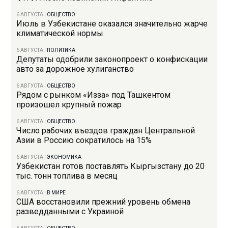
6 АВГУСТА
|
ОБЩЕСТВО
Июль в Узбекистане оказался значительно жарче
климатической нормы
6 АВГУСТА
|
ПОЛИТИКА
Депутаты одобрили законопроект о конфискации
авто за дорожное хулиганство
6 АВГУСТА
|
ОБЩЕСТВО
Рядом с рынком «Изза» под Ташкентом
произошел крупный пожар
6 АВГУСТА
|
ОБЩЕСТВО
Число рабочих въездов граждан Центральной
Азии в Россию сократилось на 15%
6 АВГУСТА
|
ЭКОНОМИКА
Узбекистан готов поставлять Кыргызстану до 20
тыс. тонн топлива в месяц
6 АВГУСТА
|
В МИРЕ
США восстановили прежний уровень обмена
разведданными с Украиной