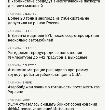
В Узбекистане создадут энергетические паспорта
для всех махаллей
7 АВГУСТА
|
ОБЩЕСТВО
Более 20 тонн винограда из Узбекистана не
допустили на рынок России
7 АВГУСТА
|
ОБЩЕСТВО
В Ургенче водитель BYD после ссоры протаранил
несколько автомобилей
7 АВГУСТА
|
ОБЩЕСТВО
Узгидромет предупредил о повышении
температуры до +42 градусов в выходные
7 АВГУСТА
|
ОБЩЕСТВО
Агентство миграции расширило программу
трудоустройства узбекистанцев в США
7 АВГУСТА
|
В МИРЕ
Азербайджан заявил о готовности поставлять газ
Украине
7 АВГУСТА
|
СПОРТ
УЕФА отказалась снимать бойкот соревнований
ФИФА после извинений Инфантино