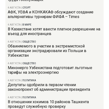
4 АВГУСТА
|
СПОРТ
АФК, УЕФА и КОНКАКАФ обсуждают создание
альтернативы турнирам ФИФА – Times
4 АВГУСТА
|
В МИРЕ
В Казахстане хотят ввести платное разрешение на
въезд для иностранцев
4 АВГУСТА
|
ОБЩЕСТВО
Обвиняемого в участии в экстремистской
организации экстрадировали из Польши в
Узбекистан
4 АВГУСТА
|
ОБЩЕСТВО
Минэнерго Узбекистана подготовит льготные
тарифы на электроэнергию
4 АВГУСТА
|
ПОЛИТИКА
Депутаты одобрили в первом чтении
законопроект об администрации президента
4 АВГУСТА
|
ПОЛИТИКА
В отношении хокимов 10 районов Ташкента
проведут служебную проверку