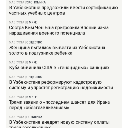
5 АВГУСТА
|
ЭКОНОМИКА
В Узбекистане предложили ввести сертификацию
частных учебных центров
5 АВГУСТА
|
В МИРЕ
Сестра Ким Чен Ына пригрозила Японии из-за
наращивания военного потенциала
5 АВГУСТА
|
ОБЩЕСТВО
Женщина пыталась вывезти из Узбекистана
золото в подгузнике ребенка
5 АВГУСТА
|
В МИРЕ
Куба обвинила США в «геноцидных» санкциях
5 АВГУСТА
|
ОБЩЕСТВО
В Узбекистане реформируют кадастровую
систему и упростят регистрацию недвижимости
4 АВГУСТА
|
В МИРЕ
Трамп заявил о «последнем шансе» для Ирана
перед «обезглавливанием»
4 АВГУСТА
|
ПОЛИТИКА
В Узбекистане внедрят новую систему оплаты
труда госслужащих