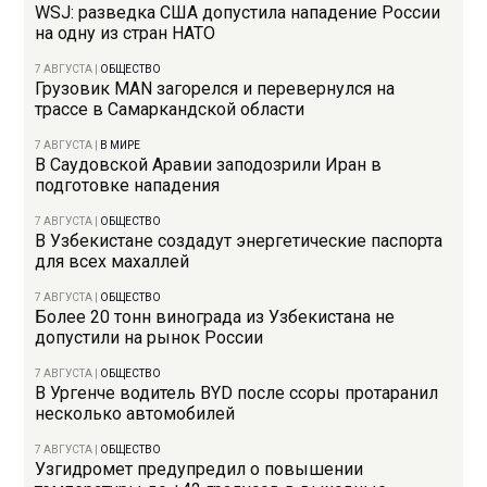
WSJ: разведка США допустила нападение России
на одну из стран НАТО
7 АВГУСТА
|
ОБЩЕСТВО
Грузовик MAN загорелся и перевернулся на
трассе в Самаркандской области
7 АВГУСТА
|
В МИРЕ
В Саудовской Аравии заподозрили Иран в
подготовке нападения
7 АВГУСТА
|
ОБЩЕСТВО
В Узбекистане создадут энергетические паспорта
для всех махаллей
7 АВГУСТА
|
ОБЩЕСТВО
Более 20 тонн винограда из Узбекистана не
допустили на рынок России
7 АВГУСТА
|
ОБЩЕСТВО
В Ургенче водитель BYD после ссоры протаранил
несколько автомобилей
7 АВГУСТА
|
ОБЩЕСТВО
Узгидромет предупредил о повышении