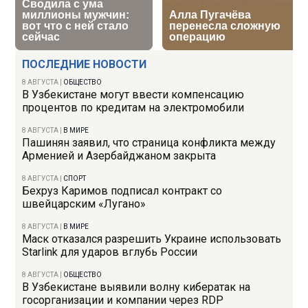
ПОСЛЕДНИЕ НОВОСТИ
8 АВГУСТА
|
ОБЩЕСТВО
В Узбекистане могут ввести компенсацию
процентов по кредитам на электромобили
8 АВГУСТА
|
В МИРЕ
Пашинян заявил, что страница конфликта между
Арменией и Азербайджаном закрыта
8 АВГУСТА
|
СПОРТ
Бехруз Каримов подписал контракт со
швейцарским «Лугано»
8 АВГУСТА
|
В МИРЕ
Маск отказался разрешить Украине использовать
Starlink для ударов вглубь России
8 АВГУСТА
|
ОБЩЕСТВО
В Узбекистане выявили волну кибератак на
госорганизации и компании через RDP