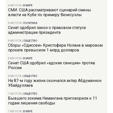
8 АВГУСТА
|
В МИРЕ
СМИ: США рассматривают сценарий смены
власти на Кубе по примеру Венесуэлы
8 АВГУСТА
|
ПОЛИТИКА
Сенат одобрил закон о правовом статусе
администрации президента
8 АВГУСТА
|
ОБЩЕСТВО
Сборы «Одиссеи» Кристофера Нолана в мировом
прокате превысили 1 млрд долларов
8 АВГУСТА
|
В МИРЕ
Сенат США одобрил «адские санкции» против
России
8 АВГУСТА
|
ОБЩЕСТВО
На 87-м году жизни скончался актер Абдуманнон
Убайдуллаев
7 АВГУСТА
|
ОБЩЕСТВО
Бывшего хокима Намангана приговорили к 11
годам лишения свободы
7 АВГУСТА
|
В МИРЕ