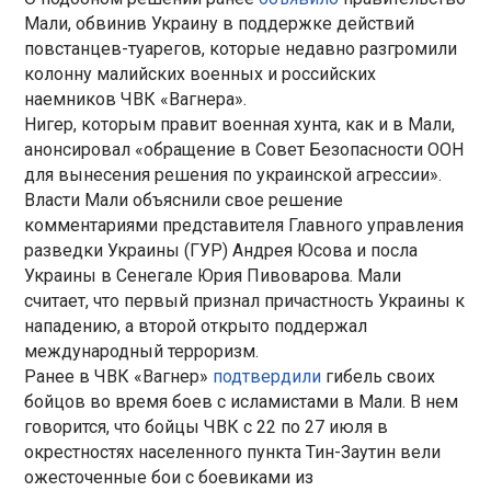
Мали, обвинив Украину в поддержке действий
повстанцев-туарегов, которые недавно разгромили
колонну малийских военных и российских
наемников ЧВК «Вагнера».
Нигер, которым правит военная хунта, как и в Мали,
анонсировал «обращение в Совет Безопасности ООН
для вынесения решения по украинской агрессии».
Власти Мали объяснили свое решение
комментариями представителя Главного управления
разведки Украины (ГУР) Андрея Юсова и посла
Украины в Сенегале Юрия Пивоварова. Мали
считает, что первый признал причастность Украины к
нападению, а второй открыто поддержал
международный терроризм.
Ранее в ЧВК «Вагнер»
подтвердили
гибель своих
бойцов во время боев с исламистами в Мали. В нем
говорится, что бойцы ЧВК с 22 по 27 июля в
окрестностях населенного пункта Тин-Заутин вели
ожесточенные бои с боевиками из