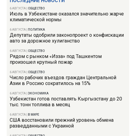
ПОСЛЕДНИЕ НОВОСТИ
6 АВГУСТА
|
ОБЩЕСТВО
Июль в Узбекистане оказался значительно жарче
климатической нормы
6 АВГУСТА
|
ПОЛИТИКА
Депутаты одобрили законопроект о конфискации
авто за дорожное хулиганство
6 АВГУСТА
|
ОБЩЕСТВО
Рядом с рынком «Изза» под Ташкентом
произошел крупный пожар
6 АВГУСТА
|
ОБЩЕСТВО
Число рабочих въездов граждан Центральной
Азии в Россию сократилось на 15%
6 АВГУСТА
|
ЭКОНОМИКА
Узбекистан готов поставлять Кыргызстану до 20
тыс. тонн топлива в месяц
6 АВГУСТА
|
В МИРЕ
США восстановили прежний уровень обмена
разведданными с Украиной
6 АВГУСТА
|
ОБЩЕСТВО