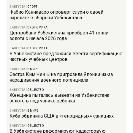
5 АВГУСТА
|
СПОРТ
Фабио Каннаваро опроверг слухи о своей
зарплате в сборной Узбекистана
5 АВГУСТА
|
ЭКОНОМИКА
Центробанк Узбекистана приобрел 41 тонну
золота с начала 2026 года
5 АВГУСТА
|
ЭКОНОМИКА
В Узбекистане предложили ввести сертификацию
частных учебных центров
5 АВГУСТА
|
В МИРЕ
Сестра Ким Чен Ына пригрозила Японии из-за
наращивания военного потенциала
5 АВГУСТА
|
ОБЩЕСТВО
Женщина пыталась вывезти из Узбекистана
золото в подгузнике ребенка
5 АВГУСТА
|
В МИРЕ
Куба обвинила США в «геноцидных» санкциях
5 АВГУСТА
|
ОБЩЕСТВО
В Узбекистане реформируют кадастровую