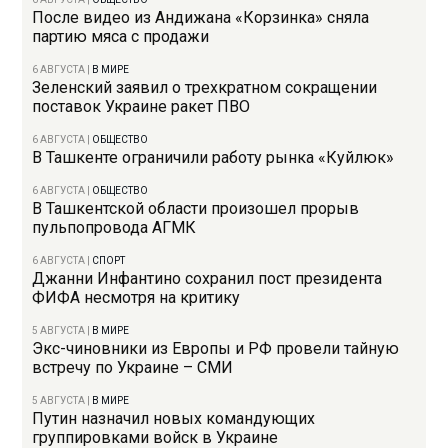
После видео из Андижана «Корзинка» сняла
партию мяса с продажи
6 АВГУСТА
|
В МИРЕ
Зеленский заявил о трехкратном сокращении
поставок Украине ракет ПВО
6 АВГУСТА
|
ОБЩЕСТВО
В Ташкенте ограничили работу рынка «Куйлюк»
6 АВГУСТА
|
ОБЩЕСТВО
В Ташкентской области произошел прорыв
пульпопровода АГМК
6 АВГУСТА
|
СПОРТ
Джанни Инфантино сохранил пост президента
ФИФА несмотря на критику
5 АВГУСТА
|
В МИРЕ
Экс-чиновники из Европы и РФ провели тайную
встречу по Украине – СМИ
5 АВГУСТА
|
В МИРЕ
Путин назначил новых командующих
группировками войск в Украине